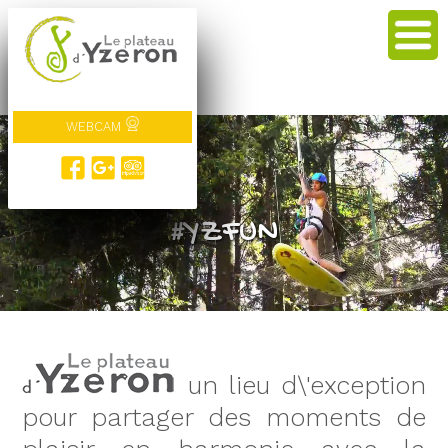
WEBCAM
#veneZ !
#YZFUN
un lieu d\'exception
pour partager des moments de