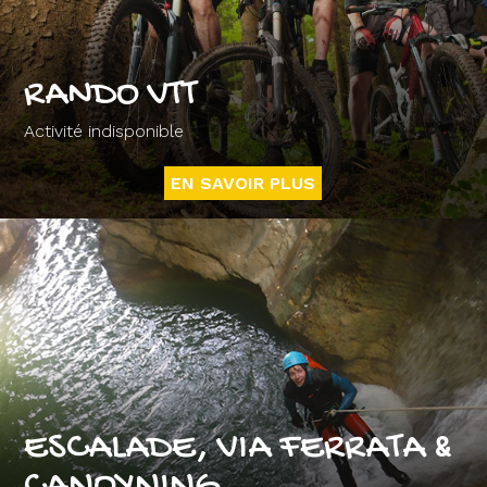
RANDO VTT
Activité indisponible
EN SAVOIR PLUS
ESCALADE, VIA FERRATA &
CANOYNING