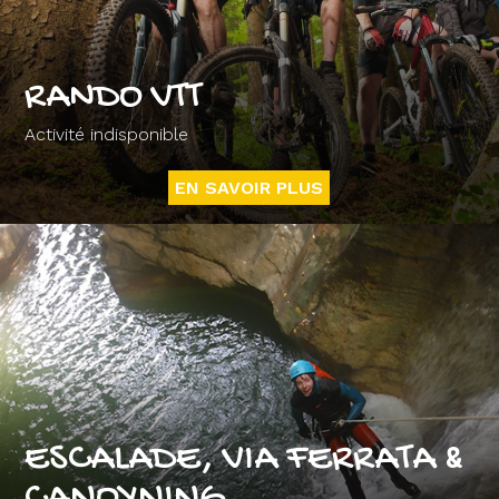
RANDO VTT
Activité indisponible
EN SAVOIR PLUS
ESCALADE, VIA FERRATA &
CANOYNING