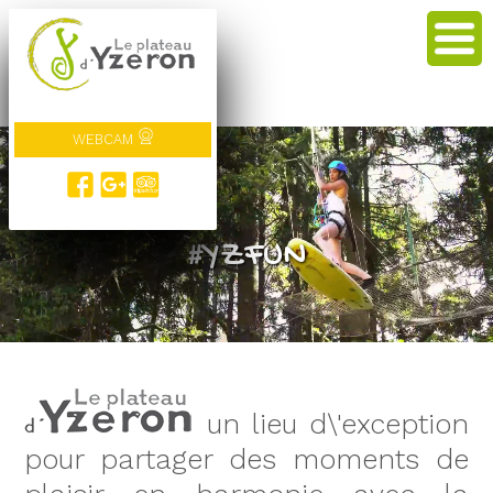
WEBCAM
#veneZ !
#YZFUN
un lieu d\'exception
pour partager des moments de