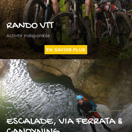
RANDO VTT
Activité indisponible
EN SAVOIR PLUS
ESCALADE, VIA FERRATA &
CANOYNING