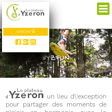
WEBCAM
#veneZ !
#YZFUN
un lieu d\'exception
pour partager des moments de