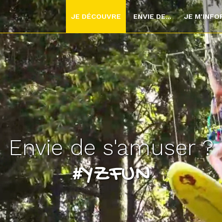
JE DÉCOUVRE
ENVIE DE...
JE M'INF
Le plateau d'Yzeron
#veneZ !