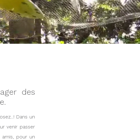
tager des
e.
sez...! Dans un
ur venir passer
s amis, pour un