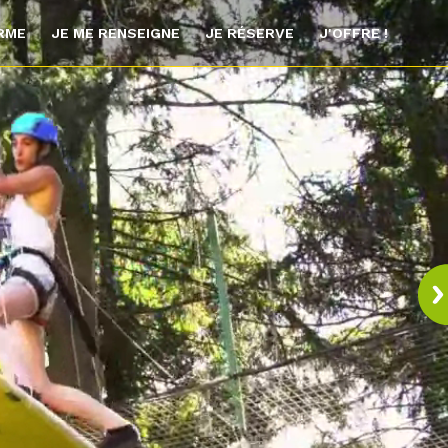
ORME
JE ME RENSEIGNE
JE RÉSERVE
J'OFFRE !