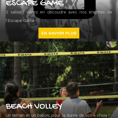
ESCAPE GAME
2 salles ! Venez en découdre avec nos énigmes de
l'Escape Game !
EN SAVOIR PLUS
BEACH VOLLEY
Un terrain et un ballon, pour la durée de votre choix !