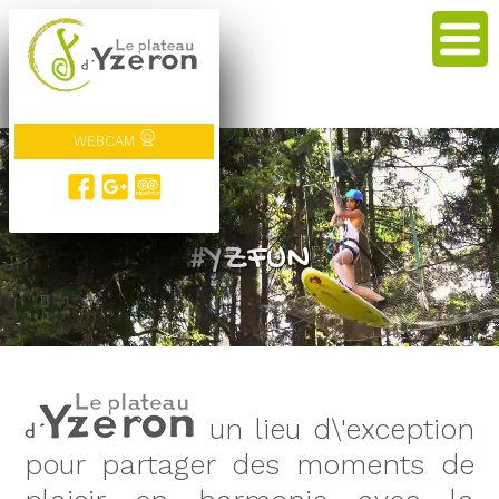
WEBCAM
#veneZ !
#YZFUN
un lieu d\'exception
pour partager des moments de