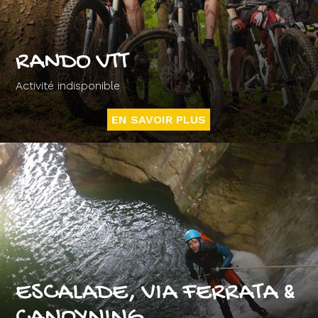
RANDO VTT
Activité indisponible
EN SAVOIR PLUS
ESCALADE, VIA FERRATA &
CANOYNING