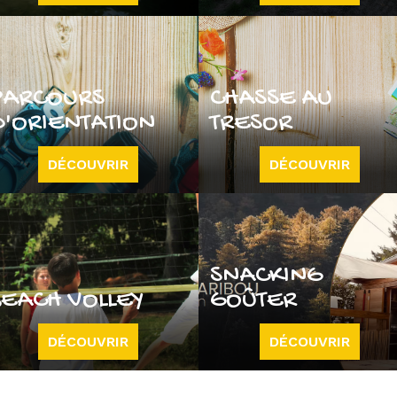
PARCOURS
CHASSE AU
D'ORIENTATION
TRESOR
DÉCOUVRIR
DÉCOUVRIR
SNACKING
BEACH VOLLEY
GOÛTER
DÉCOUVRIR
DÉCOUVRIR