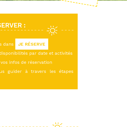
ERVER :
us dans
JE RÉSERVE
 disponibilités par date et activités
vos infos de réservation
ous guider à travers les étapes