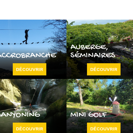
AUBERGE,
ACCROBRANCHE
SÉMINAIRES
DÉCOUVRIR
DÉCOUVRIR
CANYONING
MINI GOLF
DÉCOUVRIR
DÉCOUVRIR