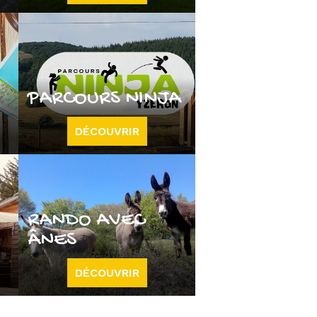
PARCOURS NINJA
DÉCOUVRIR
RANDO AVEC
ÂNES
DÉCOUVRIR