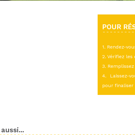
POUR RÉS
1. Rendez-vo
2. Vérifiez les
3. Remplissez 
4. Laissez-v
pour finaliser
aussi...