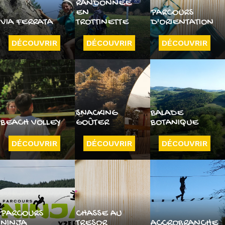
RANDONNÉE
EN
PARCOURS
VIA FERRATA
TROTTINETTE
D'ORIENTATION
DÉCOUVRIR
DÉCOUVRIR
DÉCOUVRIR
SNACKING
BALADE
BEACH VOLLEY
GOÛTER
BOTANIQUE
DÉCOUVRIR
DÉCOUVRIR
DÉCOUVRIR
PARCOURS
CHASSE AU
NINJA
TRESOR
ACCROBRANCHE