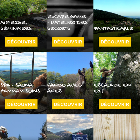
ESCAPE GAME
AUBERGE,
- L'ATELIER DES
SÉMINAIRES
SECRETS
FANTASTICABLE
DÉCOUVRIR
DÉCOUVRIR
DÉCOUVRIR
SPA - SAUNA
RANDO AVEC
ESCALADE EN
HAMMAM SOINS
ÂNES
EXT
DÉCOUVRIR
DÉCOUVRIR
DÉCOUVRIR