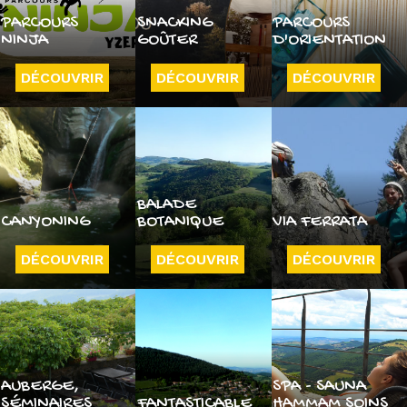
PARCOURS
SNACKING
PARCOURS
NINJA
GOÛTER
D'ORIENTATION
DÉCOUVRIR
DÉCOUVRIR
DÉCOUVRIR
BALADE
CANYONING
BOTANIQUE
VIA FERRATA
DÉCOUVRIR
DÉCOUVRIR
DÉCOUVRIR
AUBERGE,
SPA - SAUNA
SÉMINAIRES
FANTASTICABLE
HAMMAM SOINS