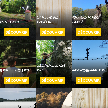
CHASSE AU
RANDO AVEC
MINI GOLF
TRESOR
ÂNES
DÉCOUVRIR
DÉCOUVRIR
DÉCOUVRIR
ESCALADE EN
BEACH VOLLEY
EXT
ACCROBRANCHE
DÉCOUVRIR
DÉCOUVRIR
DÉCOUVRIR