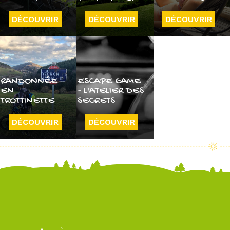
DÉCOUVRIR
DÉCOUVRIR
DÉCOUVRIR
RANDONNÉE
ESCAPE GAME
EN
- L'ATELIER DES
TROTTINETTE
SECRETS
DÉCOUVRIR
DÉCOUVRIR