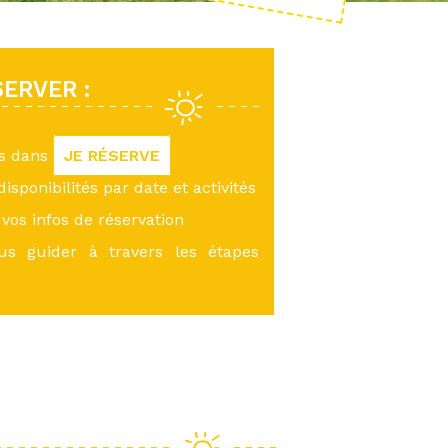
ERVER :
us dans
JE RÉSERVE
 disponibilités par date et activités
vos infos de réservation
ous guider à travers les étapes