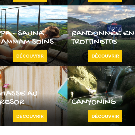
SPA - SAUNA
RANDONNÉE EN
HAMMAM SOINS
TROTTINETTE
DÉCOUVRIR
DÉCOUVRIR
CHASSE AU
TRESOR
CANYONING
DÉCOUVRIR
DÉCOUVRIR