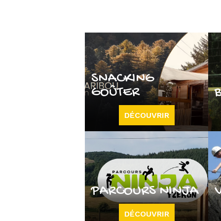
SNACKING
GOÛTER
DÉCOUVRIR
PARCOURS NINJA
DÉCOUVRIR