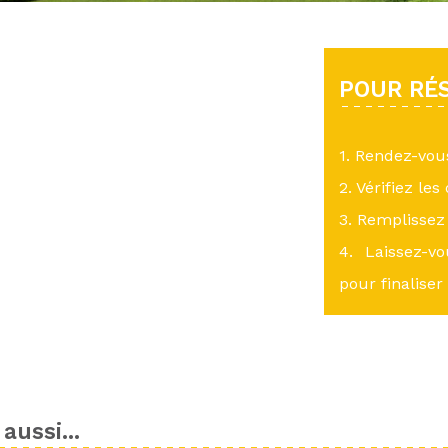
POUR RÉS
1. Rendez-vo
2. Vérifiez les
3. Remplissez 
4. Laissez-v
pour finaliser
aussi...