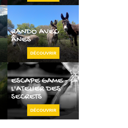
RANDO AVEC
ÂNES
DÉCOUVRIR
ESCAPE GAME -
L'ATELIER DES
SECRETS
DÉCOUVRIR