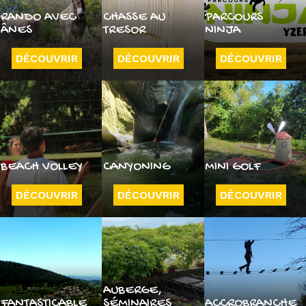
RANDO AVEC
CHASSE AU
PARCOURS
ÂNES
TRESOR
NINJA
DÉCOUVRIR
DÉCOUVRIR
DÉCOUVRIR
BEACH VOLLEY
CANYONING
MINI GOLF
DÉCOUVRIR
DÉCOUVRIR
DÉCOUVRIR
AUBERGE,
FANTASTICABLE
SÉMINAIRES
ACCROBRANCHE