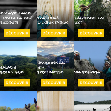
ESCAPE GAME
- L'ATELIER DES
PARCOURS
ESCALADE EN
SECRETS
D'ORIENTATION
EXT
DÉCOUVRIR
DÉCOUVRIR
DÉCOUVRIR
RANDONNÉE
BALADE
EN
BOTANIQUE
TROTTINETTE
VIA FERRATA
DÉCOUVRIR
DÉCOUVRIR
DÉCOUVRIR