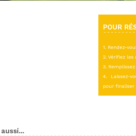
POUR RÉS
1. Rendez-vo
2. Vérifiez les
3. Remplissez 
4. Laissez-v
pour finaliser
aussi...