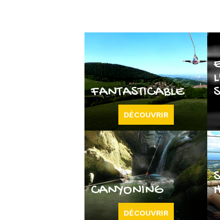
L
FANTASTICABLE
DÉCOUVRIR
CANYONING
DÉCOUVRIR