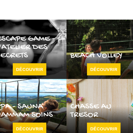
ESCAPE GAME -
'ATELIER DES
SECRETS
BEACH VOLLEY
DÉCOUVRIR
DÉCOUVRIR
SPA - SAUNA
CHASSE AU
HAMMAM SOINS
TRESOR
DÉCOUVRIR
DÉCOUVRIR