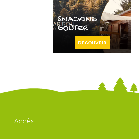
SNACKING
GOÛTER
DÉCOUVRIR
Accès :