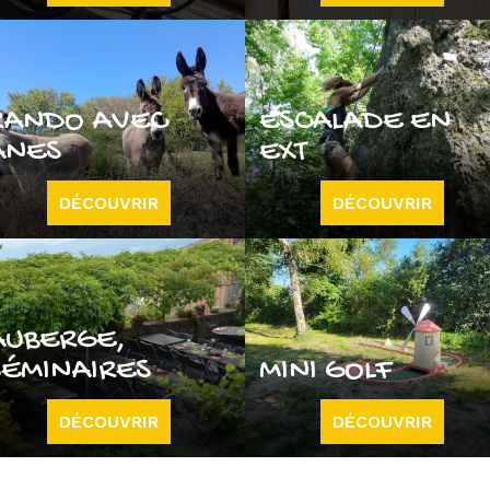
RANDO AVEC
ESCALADE EN
ÂNES
EXT
DÉCOUVRIR
DÉCOUVRIR
AUBERGE,
SÉMINAIRES
MINI GOLF
DÉCOUVRIR
DÉCOUVRIR