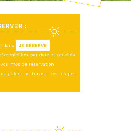
ERVER :
us dans
JE RÉSERVE
 disponibilités par date et activités
vos infos de réservation
ous guider à travers les étapes