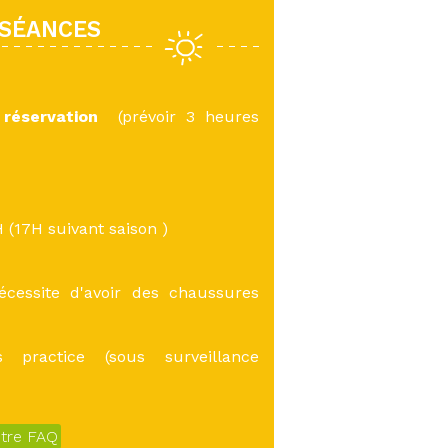
 SÉANCES
 réservation
(prévoir 3 heures
H (17H suivant saison )
écessite d'avoir des chaussures
 practice (sous surveillance
otre FAQ