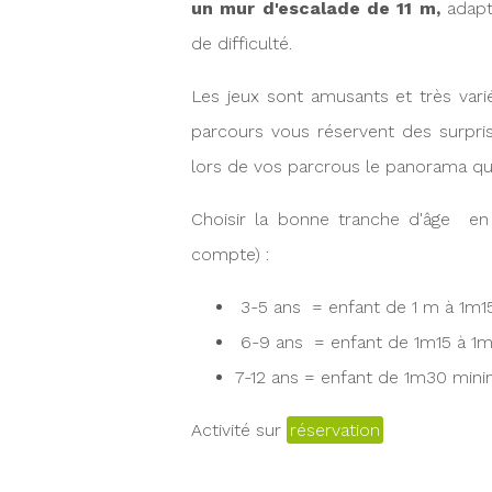
un mur d'escalade de 11 m,
adapt
de difficulté.
Les jeux sont amusants et très varié
parcours vous réservent des surpri
lors de vos parcrous le panorama qui
Choisir la bonne tranche d'âge en fo
compte) :
3-5 ans = enfant de 1 m à 1m1
6-9 ans = enfant de 1m15 à 1
7-12 ans = enfant de 1m30 mi
Activité sur
réservation