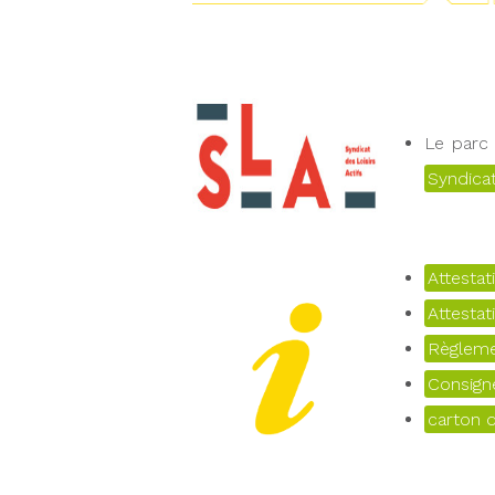
Le parc
Syndicat
Attestat
Attestat
Règleme
Consign
carton d