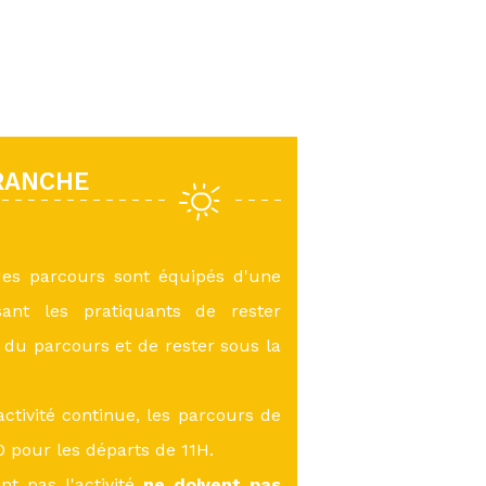
RANCHE
des parcours sont équipés d'une
sant les pratiquants de rester
du parcours et de rester sous la
ctivité continue, les parcours de
 pour les départs de 11H.
nt pas l'activité
ne doivent pas