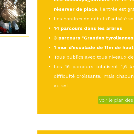
réserver de place
, l'entrée est gr
Les horaires de début d'activité s
14 parcours dans les arbres
3 parcours "Grandes tyrolienne
1 mur d'escalade de 11m de haut
Tous publics avec tous niveaux de 
Les 16 parcours totalisent 1,6 k
difficulté croissante, mais chacun
au sol.
Voir le plan de