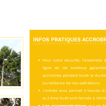
INFOS PRATIQUES ACCROB
Pour votre sécurité, l'ensemble 
ligne de vie continue garantis
accrochés pendant toute la durée 
surveillance de nos opérateurs.
L'entrée vous permet 3 heures d'a
la 2 ème forêt sont fermés à 13H30
Les accompagnateurs
qui ne fo