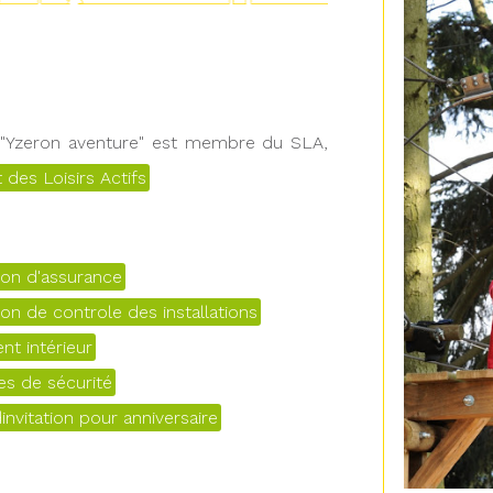
 "Yzeron aventure" est membre du SLA,
 des Loisirs Actifs
ion d'assurance
ion de controle des installations
nt intérieur
es de sécurité
invitation pour anniversaire