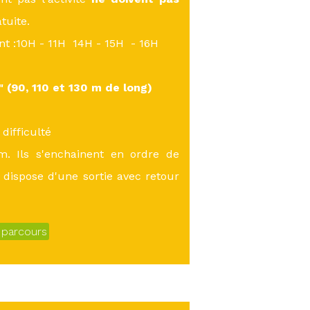
atuite.
ont :10H - 11H 14H - 15H - 16H
s"
(90, 110 et 130 m de long)
difficulté
m. Ils s'enchainent en ordre de
 dispose d'une sortie avec retour
s parcours