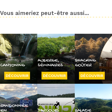
Vous aimeriez peut-être aussi...
AUBERGE,
SNACKING
CANYONING
SÉMINAIRES
GOÛTER
DÉCOUVRIR
DÉCOUVRIR
DÉCOUVRIR
RANDONNÉE
EN
PARCOURS
BALADE