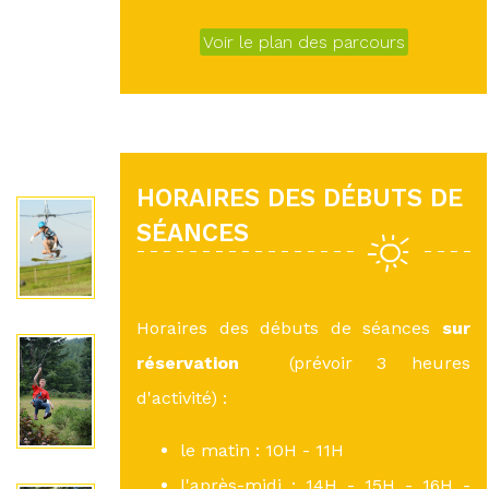
Voir le plan des parcours
HORAIRES DES DÉBUTS DE
SÉANCES
Horaires des débuts de séances
sur
réservation
(prévoir 3 heures
d'activité) :
le matin : 10H - 11H
l'après-midi : 14H - 15H - 16H -