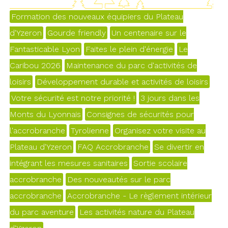
Formation des nouveaux équipiers du Plateau
d'Yzeron
Gourde friendly
Un centenaire sur le
Fantasticable Lyon
Faites le plein d'énergie
Le
Caribou 2026
Maintenance du parc d'activités de
loisirs
Développement durable et activités de loisirs
Votre sécurité est notre priorité !
3 jours dans les
Monts du Lyonnais
Consignes de sécurités pour
l'accrobranche
Tyrolienne
Organisez votre visite au
Plateau d'Yzeron
FAQ Accrobranche
Se divertir en
intégrant les mesures sanitaires
Sortie scolaire
accrobranche
Des nouveautés sur le parc
accrobranche
Accrobranche - Le règlement intérieur
du parc aventure
Les activités nature du Plateau