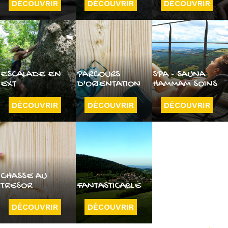
DÉCOUVRIR
DÉCOUVRIR
DÉCOUVRIR
ESCALADE EN
PARCOURS
SPA - SAUNA
EXT
D'ORIENTATION
HAMMAM SOINS
DÉCOUVRIR
DÉCOUVRIR
DÉCOUVRIR
CHASSE AU
TRESOR
FANTASTICABLE
DÉCOUVRIR
DÉCOUVRIR