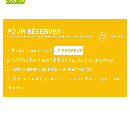
d'Yzeron
POUR RÉSERVER :
1. Rendez-vous dans
JE RÉSERVE
2. Vérifiez les disponibilités par date et activités
3. Remplissez vos infos de réservation
4. Laissez-vous guider à travers les étapes pour
finaliser