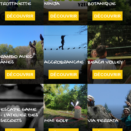
TROTTINETTE
NINJA
BOTANIQUE
DÉCOUVRIR
DÉCOUVRIR
DÉCOUVRIR
RANDO AVEC
ÂNES
ACCROBRANCHE
BEACH VOLLEY
DÉCOUVRIR
DÉCOUVRIR
DÉCOUVRIR
ESCAPE GAME
- L'ATELIER DES
SECRETS
MINI GOLF
VIA FERRATA