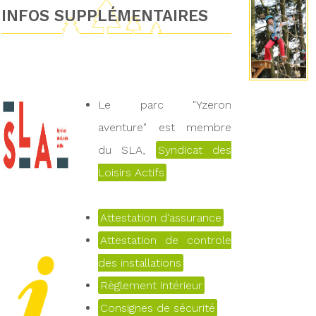
INFOS SUPPLÉMENTAIRES
Le parc "Yzeron
aventure" est membre
du SLA,
Syndicat des
Loisirs Actifs
Attestation d'assurance
Attestation de controle
des installations
Règlement intérieur
Consignes de sécurité