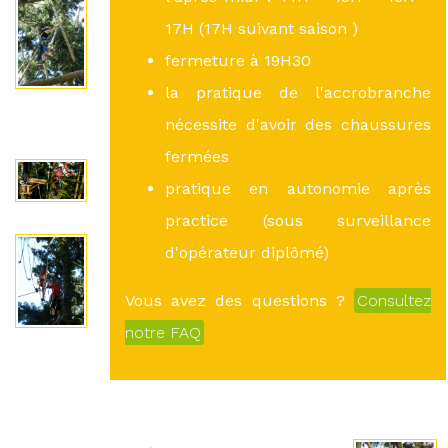
17H (17H suivant saison )
fermeture à 19H30
la pratique de l'accrobranche
nécessite d'avoir des chaussures
fermées
pratique en autonomie après
practice (sous surveillance
d'opérateur diplômé)
Vous avez des questions ?
Consultez
notre FAQ