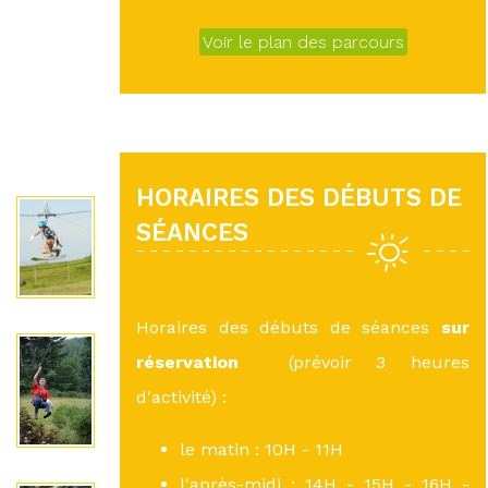
Voir le plan des parcours
HORAIRES DES DÉBUTS DE
SÉANCES
Horaires des débuts de séances
sur
réservation
(prévoir 3 heures
d'activité) :
le matin : 10H - 11H
l'après-midi : 14H - 15H - 16H -