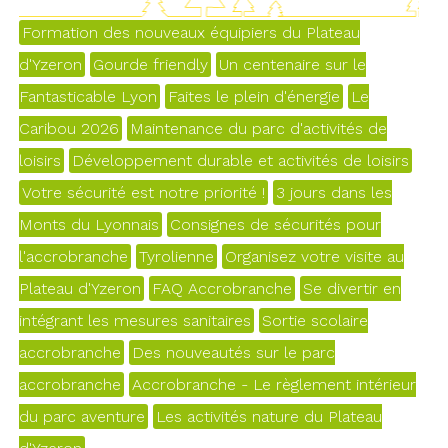
Formation des nouveaux équipiers du Plateau
d'Yzeron
Gourde friendly
Un centenaire sur le
Fantasticable Lyon
Faites le plein d'énergie
Le
Caribou 2026
Maintenance du parc d'activités de
loisirs
Développement durable et activités de loisirs
Votre sécurité est notre priorité !
3 jours dans les
Monts du Lyonnais
Consignes de sécurités pour
l'accrobranche
Tyrolienne
Organisez votre visite au
Plateau d'Yzeron
FAQ Accrobranche
Se divertir en
intégrant les mesures sanitaires
Sortie scolaire
accrobranche
Des nouveautés sur le parc
accrobranche
Accrobranche - Le règlement intérieur
du parc aventure
Les activités nature du Plateau