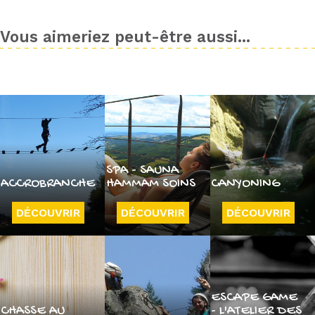
Vous aimeriez peut-être aussi...
SPA - SAUNA
ACCROBRANCHE
HAMMAM SOINS
CANYONING
DÉCOUVRIR
DÉCOUVRIR
DÉCOUVRIR
ESCAPE GAME
CHASSE AU
- L'ATELIER DES