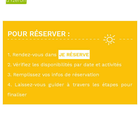
d'Yzeron
POUR RÉSERVER :
1. Rendez-vous dans
JE RÉSERVE
2. Vérifiez les disponibilités par date et activités
3. Remplissez vos infos de réservation
4. Laissez-vous guider à travers les étapes pour
finaliser