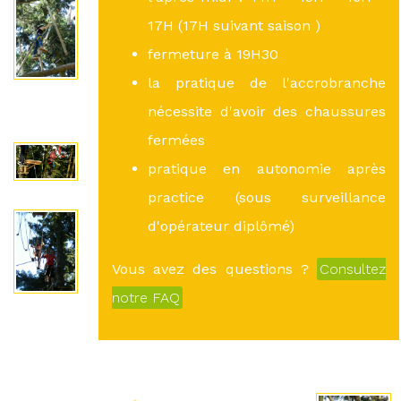
17H (17H suivant saison )
fermeture à 19H30
la pratique de l'accrobranche
nécessite d'avoir des chaussures
fermées
pratique en autonomie après
practice (sous surveillance
d'opérateur diplômé)
Vous avez des questions ?
Consultez
notre FAQ