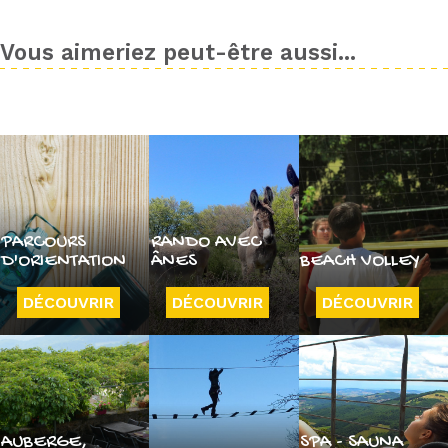
Vous aimeriez peut-être aussi...
PARCOURS
RANDO AVEC
D'ORIENTATION
ÂNES
BEACH VOLLEY
DÉCOUVRIR
DÉCOUVRIR
DÉCOUVRIR
AUBERGE,
SPA - SAUNA