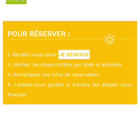
d'Yzeron
POUR RÉSERVER :
1. Rendez-vous dans
JE RÉSERVE
2. Vérifiez les disponibilités par date et activités
3. Remplissez vos infos de réservation
4. Laissez-vous guider à travers les étapes pour
finaliser