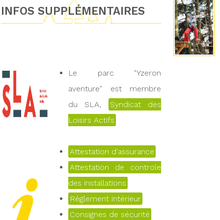
INFOS SUPPLÉMENTAIRES
Le parc "Yzeron
aventure" est membre
du SLA,
Syndicat des
Loisirs Actifs
Attestation d'assurance
Attestation de controle
des installations
Règlement intérieur
Consignes de sécurité