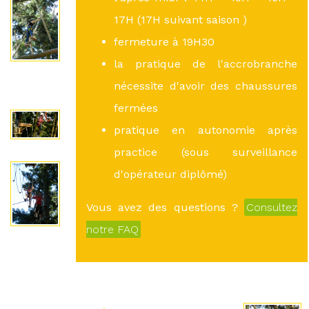
17H (17H suivant saison )
fermeture à 19H30
la pratique de l'accrobranche
nécessite d'avoir des chaussures
fermées
pratique en autonomie après
practice (sous surveillance
d'opérateur diplômé)
Vous avez des questions ?
Consultez
notre FAQ