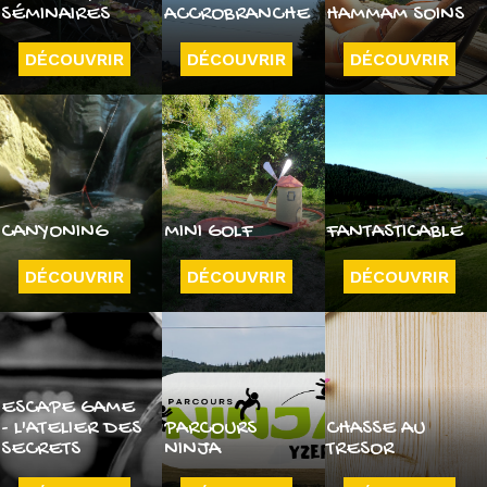
SÉMINAIRES
ACCROBRANCHE
HAMMAM SOINS
DÉCOUVRIR
DÉCOUVRIR
DÉCOUVRIR
CANYONING
MINI GOLF
FANTASTICABLE
DÉCOUVRIR
DÉCOUVRIR
DÉCOUVRIR
ESCAPE GAME
- L'ATELIER DES
PARCOURS
CHASSE AU
SECRETS
NINJA
TRESOR