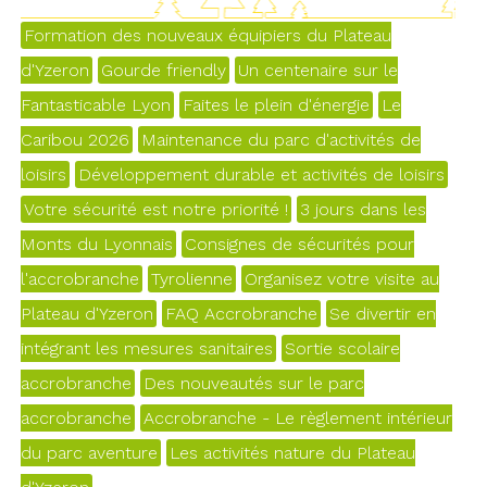
Formation des nouveaux équipiers du Plateau
d'Yzeron
Gourde friendly
Un centenaire sur le
Fantasticable Lyon
Faites le plein d'énergie
Le
Caribou 2026
Maintenance du parc d'activités de
loisirs
Développement durable et activités de loisirs
Votre sécurité est notre priorité !
3 jours dans les
Monts du Lyonnais
Consignes de sécurités pour
l'accrobranche
Tyrolienne
Organisez votre visite au
Plateau d'Yzeron
FAQ Accrobranche
Se divertir en
intégrant les mesures sanitaires
Sortie scolaire
accrobranche
Des nouveautés sur le parc
accrobranche
Accrobranche - Le règlement intérieur
du parc aventure
Les activités nature du Plateau