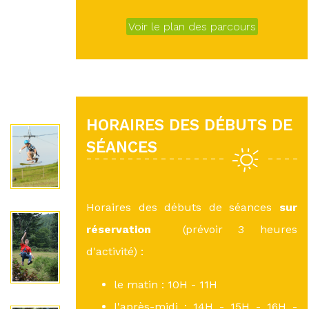
Voir le plan des parcours
HORAIRES DES DÉBUTS DE
SÉANCES
Horaires des débuts de séances
sur
réservation
(prévoir 3 heures
d'activité) :
le matin : 10H - 11H
l'après-midi : 14H - 15H - 16H -