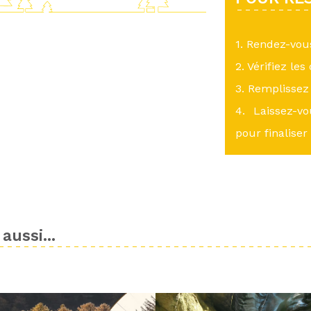
1. Rendez-vo
2. Vérifiez les
3. Remplissez 
4. Laissez-v
pour finaliser
aussi...