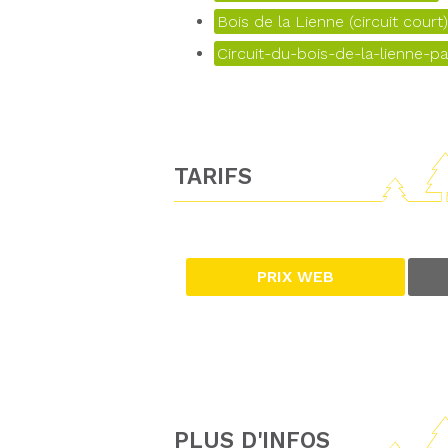
Bois de la Lienne (circuit court)
Circuit-du-bois-de-la-lienne-pa
TARIFS
PRIX WEB
PLUS D'INFOS