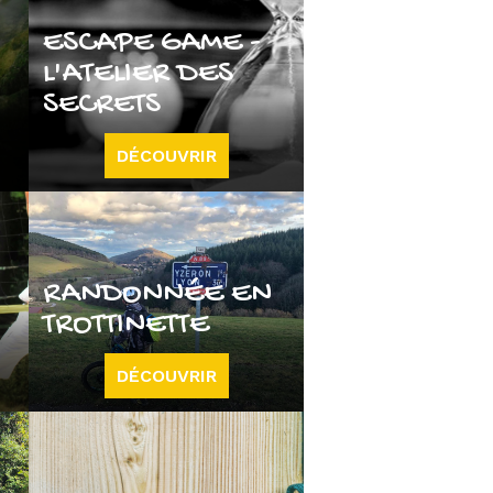
ESCAPE GAME -
L'ATELIER DES
SECRETS
DÉCOUVRIR
RANDONNÉE EN
TROTTINETTE
DÉCOUVRIR