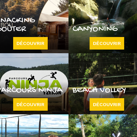
SNACKING
GOÛTER
CANYONING
DÉCOUVRIR
DÉCOUVRIR
PARCOURS NINJA
BEACH VOLLEY
DÉCOUVRIR
DÉCOUVRIR