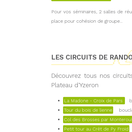
Pour vos séminaires, 2 salles de réun
place pour cohésion de groupe...
LES CIRCUITS DE RAND
Découvrez tous nos circui
Plateau d'Yzeron
La Madone - Croix de Pars
bo
Tour du bois de lienne
boucle
Col des Brosses par Monteroux
Petit tour au Crêt de Py Froid