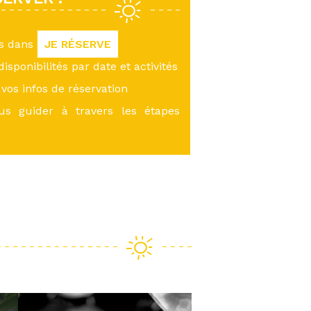
us dans
JE RÉSERVE
 disponibilités par date et activités
vos infos de réservation
ous guider à travers les étapes