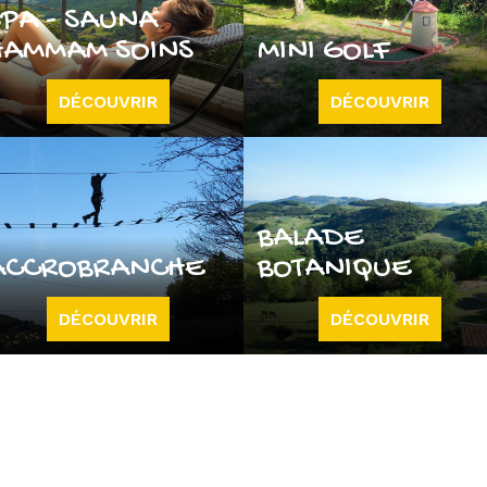
SPA - SAUNA
HAMMAM SOINS
MINI GOLF
DÉCOUVRIR
DÉCOUVRIR
BALADE
ACCROBRANCHE
BOTANIQUE
DÉCOUVRIR
DÉCOUVRIR