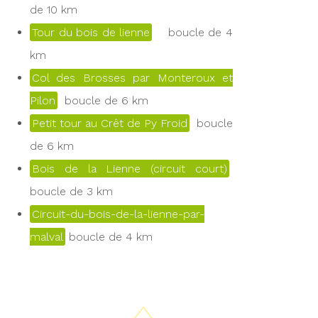
de 10 km
Tour du bois de lienne
boucle de 4
km
Col des Brosses par Monteroux et
Pilon
boucle de 6 km
Petit tour au Crêt de Py Froid
boucle
de 6 km
Bois de la Lienne (circuit court)
boucle de 3 km
Circuit-du-bois-de-la-lienne-par-
malval
boucle de 4 km