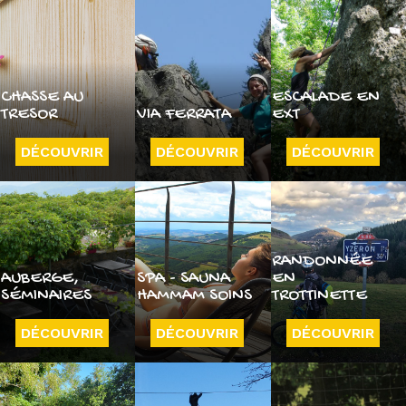
CHASSE AU
ESCALADE EN
TRESOR
VIA FERRATA
EXT
DÉCOUVRIR
DÉCOUVRIR
DÉCOUVRIR
RANDONNÉE
AUBERGE,
SPA - SAUNA
EN
SÉMINAIRES
HAMMAM SOINS
TROTTINETTE
DÉCOUVRIR
DÉCOUVRIR
DÉCOUVRIR