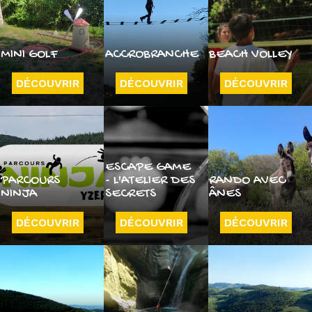
MINI GOLF
ACCROBRANCHE
BEACH VOLLEY
DÉCOUVRIR
DÉCOUVRIR
DÉCOUVRIR
ESCAPE GAME
PARCOURS
- L'ATELIER DES
RANDO AVEC
NINJA
SECRETS
ÂNES
DÉCOUVRIR
DÉCOUVRIR
DÉCOUVRIR