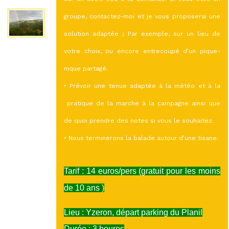
groupe, contactez-moi et je vous proposerai une
solution adaptée ; Par exemple, sur un lieu de
votre choix, ou encore entrecoupé d’un pique-
nique partagé.
• Prévoir une tenue adaptée à la météo et à la
pratique de la marche à la campagne ainsi que
de quoi prendre des notes si vous le souhaitez.
• Nous terminerons la balade autour d’une tisane.
Tarif : 14 euros/pers (gratuit pour les moins
de 10 ans )
Lieu : Yzeron, départ parking du Planil
Durée : 3 heures