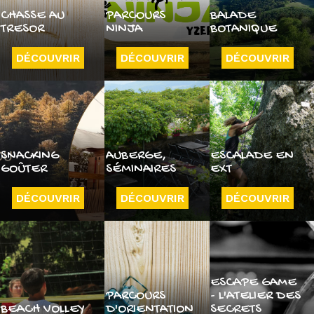
CHASSE AU
PARCOURS
BALADE
TRESOR
NINJA
BOTANIQUE
DÉCOUVRIR
DÉCOUVRIR
DÉCOUVRIR
SNACKING
AUBERGE,
ESCALADE EN
GOÛTER
SÉMINAIRES
EXT
DÉCOUVRIR
DÉCOUVRIR
DÉCOUVRIR
ESCAPE GAME
PARCOURS
- L'ATELIER DES
BEACH VOLLEY
D'ORIENTATION
SECRETS