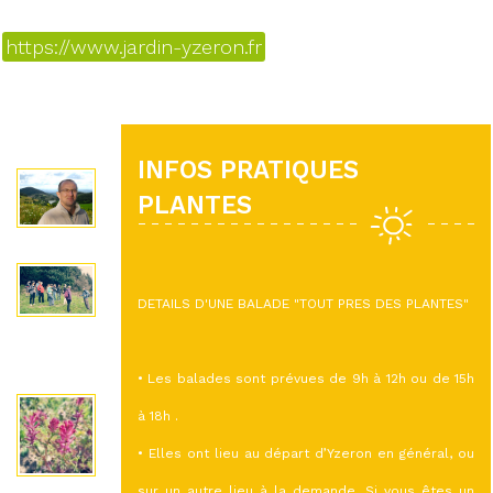
https://www.jardin-yzeron.fr
INFOS PRATIQUES
PLANTES
DETAILS D'UNE BALADE "TOUT PRES DES PLANTES"
• Les balades sont prévues de 9h à 12h ou de 15h
à 18h .
• Elles ont lieu au départ d’Yzeron en général, ou
sur un autre lieu à la demande. Si vous êtes un