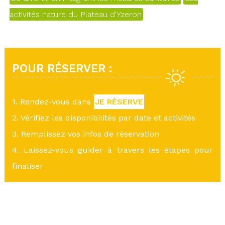
activités nature du Plateau d'Yzeron
POUR RÉSERVER :
1. Rendez-vous dans
JE RÉSERVE
2. Vérifiez les disponibilités par date et activités
3. Remplissez vos infos de réservation
4. Laissez-vous guider à travers les étapes pour
finaliser