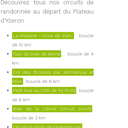
Découvrez tous nos circuits de
randonnée au départ du Plateau
d'Yzeron
La Madone - Croix de Pars
boucle
de 10 km
Tour du bois de lienne
boucle de 4
km
Col des Brosses par Monteroux et
Pilon
boucle de 6 km
Petit tour au Crêt de Py Froid
boucle
de 6 km
Bois de la Lienne (circuit court)
boucle de 3 km
Circuit-du-bois-de-la-lienne-par-