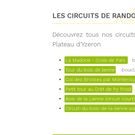
LES CIRCUITS DE RAND
Découvrez tous nos circui
Plateau d'Yzeron
La Madone - Croix de Pars
bo
Tour du bois de lienne
boucle
Col des Brosses par Monteroux
Petit tour au Crêt de Py Froid
Bois de la Lienne (circuit court)
Circuit-du-bois-de-la-lienne-pa