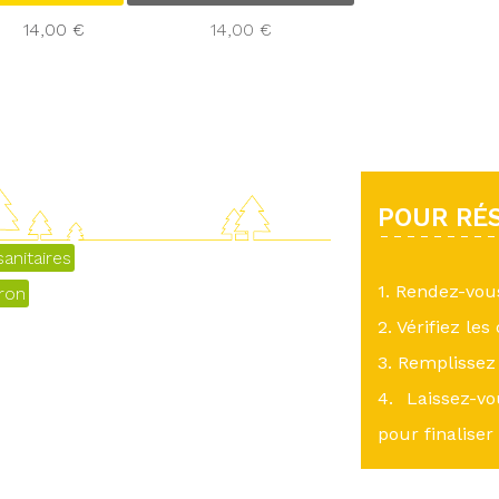
14,00 €
14,00 €
POUR RÉS
anitaires
1. Rendez-vo
eron
2. Vérifiez les
3. Remplissez 
4. Laissez-v
pour finaliser