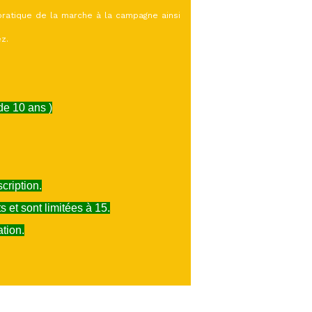
pratique de la marche à la campagne ainsi
z.
 de 10 ans )
cription.
s et sont limitées à 15.
tion.