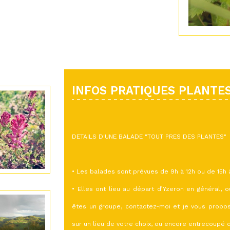
INFOS PRATIQUES PLANTE
DETAILS D'UNE BALADE "TOUT PRES DES PLANTES"
• Les balades sont prévues de 9h à 12h ou de 15h à
• Elles ont lieu au départ d’Yzeron en général, 
êtes un groupe, contactez-moi et je vous propos
sur un lieu de votre choix, ou encore entrecoupé 