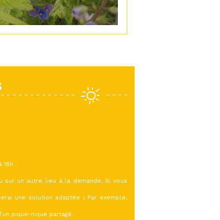
S
 18h .
ou sur un autre lieu à la demande. Si vous
erai une solution adaptée ; Par exemple,
d’un pique-nique partagé.