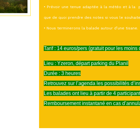
• Prévoir une tenue adaptée à la météo et à la 
que de quoi prendre des notes si vous le souhaite
• Nous terminerons la balade autour d’une tisane.
Tarif : 14 euros/pers (gratuit pour les moins
Lieu : Yzeron, départ parking du Planil
Durée : 3 heures
Retrouvez sur l’agenda les possibilités d’ins
Les balades ont lieu à partir de 4 participant
Remboursement instantané en cas d’annula