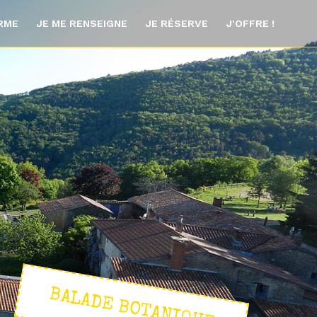
ORME
JE ME RENSEIGNE
JE RÉSERVE
J'OFFRE !
BALADE BOTANIQUE