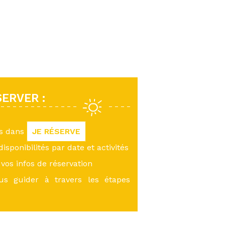
ERVER :
us dans
JE RÉSERVE
 disponibilités par date et activités
vos infos de réservation
ous guider à travers les étapes