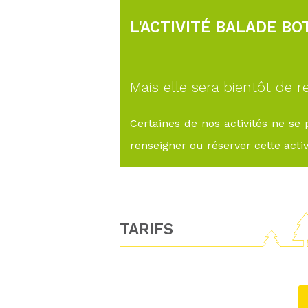
L'ACTIVITÉ BALADE B
Mais elle sera bientôt de re
Certaines de nos activités ne se
renseigner ou réserver cette activi
TARIFS