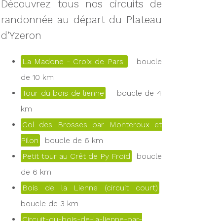
Découvrez tous nos circuits de
randonnée au départ du Plateau
d'Yzeron
La Madone - Croix de Pars
boucle
de 10 km
Tour du bois de lienne
boucle de 4
km
Col des Brosses par Monteroux et
Pilon
boucle de 6 km
Petit tour au Crêt de Py Froid
boucle
de 6 km
Bois de la Lienne (circuit court)
boucle de 3 km
Circuit-du-bois-de-la-lienne-par-