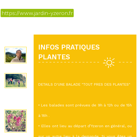
https://www.jardin-yzeron.fr
INFOS PRATIQUES
PLANTES
DETAILS D'UNE BALADE "TOUT PRES DES PLANTES"
• Les balades sont prévues de 9h à 12h ou de 15h
à 18h .
• Elles ont lieu au départ d’Yzeron en général, ou
sur un autre lieu à la demande. Si vous êtes un