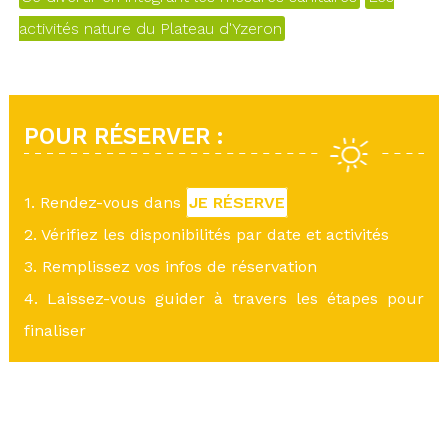
activités nature du Plateau d'Yzeron
POUR RÉSERVER :
1. Rendez-vous dans
JE RÉSERVE
2. Vérifiez les disponibilités par date et activités
3. Remplissez vos infos de réservation
4. Laissez-vous guider à travers les étapes pour
finaliser