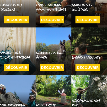
CHASSE AU
SPA - SAUNA
SNACKING
TRESOR
HAMMAM SOINS
GOÛTER
DÉCOUVRIR
DÉCOUVRIR
DÉCOUVRIR
PARCOURS
RANDO AVEC
D'ORIENTATION
ÂNES
BEACH VOLLEY
DÉCOUVRIR
DÉCOUVRIR
DÉCOUVRIR
ESCALADE EN
VIA FERRATA
MINI GOLF
EXT