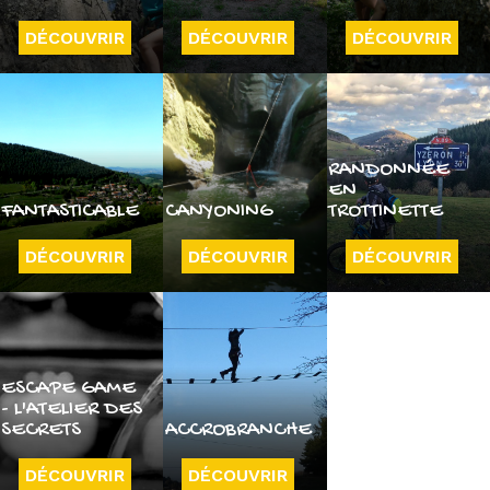
DÉCOUVRIR
DÉCOUVRIR
DÉCOUVRIR
RANDONNÉE
EN
FANTASTICABLE
CANYONING
TROTTINETTE
DÉCOUVRIR
DÉCOUVRIR
DÉCOUVRIR
ESCAPE GAME
- L'ATELIER DES
SECRETS
ACCROBRANCHE
DÉCOUVRIR
DÉCOUVRIR