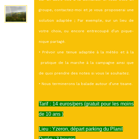
groupe, contactez-moi et je vous proposerai une
solution adaptée ; Par exemple, sur un lieu de
votre choix, ou encore entrecoupé d’un pique-
nique partagé.
• Prévoir une tenue adaptée à la météo et à la
pratique de la marche à la campagne ainsi que
de quoi prendre des notes si vous le souhaitez.
• Nous terminerons la balade autour d’une tisane.
Tarif : 14 euros/pers (gratuit pour les moins
de 10 ans )
Lieu : Yzeron, départ parking du Planil
Durée : 3 heures