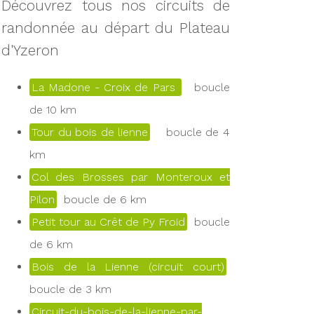
Découvrez tous nos circuits de
randonnée au départ du Plateau
d'Yzeron
La Madone - Croix de Pars
boucle
de 10 km
Tour du bois de lienne
boucle de 4
km
Col des Brosses par Monteroux et
Pilon
boucle de 6 km
Petit tour au Crêt de Py Froid
boucle
de 6 km
Bois de la Lienne (circuit court)
boucle de 3 km
Circuit-du-bois-de-la-lienne-par-