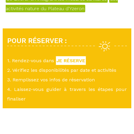
activités nature du Plateau d'Yzeron
POUR RÉSERVER :
1. Rendez-vous dans
JE RÉSERVE
2. Vérifiez les disponibilités par date et activités
3. Remplissez vos infos de réservation
4. Laissez-vous guider à travers les étapes pour
finaliser