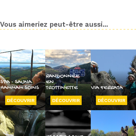
Vous aimeriez peut-être aussi...
RANDONNÉE
SPA - SAUNA
EN
HAMMAM SOINS
TROTTINETTE
VIA FERRATA
DÉCOUVRIR
DÉCOUVRIR
DÉCOUVRIR