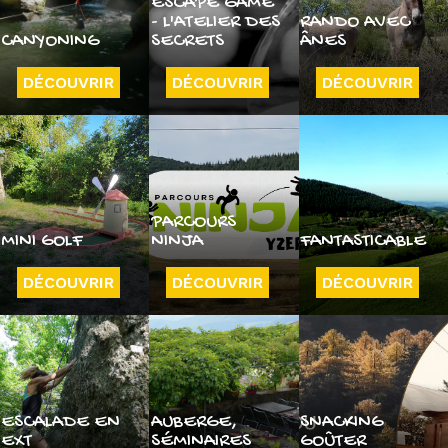
ESCAPE GAME
- L'ATELIER DES
RANDO AVEC
CANYONING
SECRETS
ÂNES
DÉCOUVRIR
DÉCOUVRIR
DÉCOUVRIR
PARCOURS
MINI GOLF
NINJA
FANTASTICABLE
DÉCOUVRIR
DÉCOUVRIR
DÉCOUVRIR
ESCALADE EN
AUBERGE,
SNACKING
EXT
SÉMINAIRES
GOÛTER