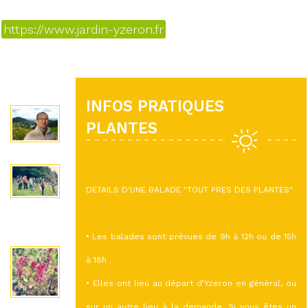
https://www.jardin-yzeron.fr
INFOS PRATIQUES
PLANTES
DETAILS D'UNE BALADE "TOUT PRES DES PLANTES"
• Les balades sont prévues de 9h à 12h ou de 15h
à 18h .
• Elles ont lieu au départ d’Yzeron en général, ou
sur un autre lieu à la demande. Si vous êtes un