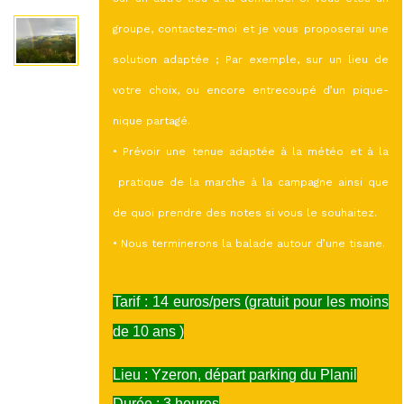
groupe, contactez-moi et je vous proposerai une
solution adaptée ; Par exemple, sur un lieu de
votre choix, ou encore entrecoupé d’un pique-
nique partagé.
• Prévoir une tenue adaptée à la météo et à la
pratique de la marche à la campagne ainsi que
de quoi prendre des notes si vous le souhaitez.
• Nous terminerons la balade autour d’une tisane.
Tarif : 14 euros/pers (gratuit pour les moins
de 10 ans )
Lieu : Yzeron, départ parking du Planil
Durée : 3 heures