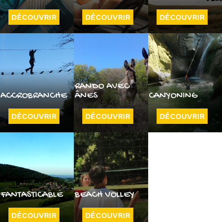
DÉCOUVRIR
DÉCOUVRIR
DÉCOUVRIR
RANDO AVEC
ACCROBRANCHE
ÂNES
CANYONING
DÉCOUVRIR
DÉCOUVRIR
DÉCOUVRIR
FANTASTICABLE
BEACH VOLLEY
DÉCOUVRIR
DÉCOUVRIR