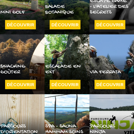
ESCAPE GAME
BALADE
- L'ATELIER DES
MINI GOLF
BOTANIQUE
SECRETS
DÉCOUVRIR
DÉCOUVRIR
DÉCOUVRIR
SNACKING
ESCALADE EN
GOÛTER
EXT
VIA FERRATA
DÉCOUVRIR
DÉCOUVRIR
DÉCOUVRIR
PARCOURS
SPA - SAUNA
PARCOURS
D'ORIENTATION
HAMMAM SOINS
NINJA