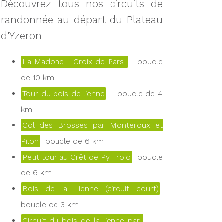
Découvrez tous nos circuits de
randonnée au départ du Plateau
d'Yzeron
La Madone - Croix de Pars
boucle
de 10 km
Tour du bois de lienne
boucle de 4
km
Col des Brosses par Monteroux et
Pilon
boucle de 6 km
Petit tour au Crêt de Py Froid
boucle
de 6 km
Bois de la Lienne (circuit court)
boucle de 3 km
Circuit-du-bois-de-la-lienne-par-