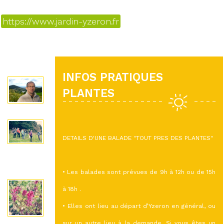
https://www.jardin-yzeron.fr
INFOS PRATIQUES
PLANTES
DETAILS D'UNE BALADE "TOUT PRES DES PLANTES"
• Les balades sont prévues de 9h à 12h ou de 15h
à 18h .
• Elles ont lieu au départ d’Yzeron en général, ou
sur un autre lieu à la demande. Si vous êtes un