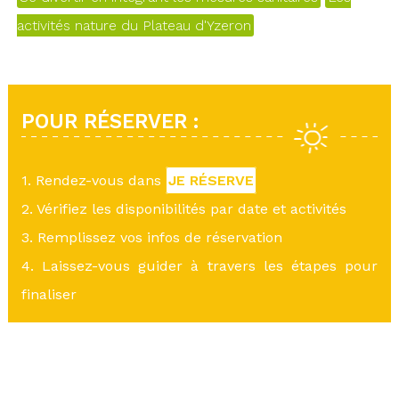
activités nature du Plateau d'Yzeron
POUR RÉSERVER :
1. Rendez-vous dans
JE RÉSERVE
2. Vérifiez les disponibilités par date et activités
3. Remplissez vos infos de réservation
4. Laissez-vous guider à travers les étapes pour
finaliser