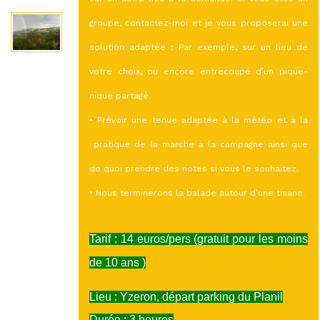
groupe, contactez-moi et je vous proposerai une
solution adaptée ; Par exemple, sur un lieu de
votre choix, ou encore entrecoupé d’un pique-
nique partagé.
• Prévoir une tenue adaptée à la météo et à la
pratique de la marche à la campagne ainsi que
de quoi prendre des notes si vous le souhaitez.
• Nous terminerons la balade autour d’une tisane.
Tarif : 14 euros/pers (gratuit pour les moins
de 10 ans )
Lieu : Yzeron, départ parking du Planil
Durée : 3 heures