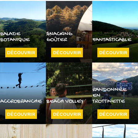
BALADE
SNACKING
BOTANIQUE
GOÛTER
FANTASTICABLE
DÉCOUVRIR
DÉCOUVRIR
DÉCOUVRIR
RANDONNÉE
EN
ACCROBRANCHE
BEACH VOLLEY
TROTTINETTE
DÉCOUVRIR
DÉCOUVRIR
DÉCOUVRIR