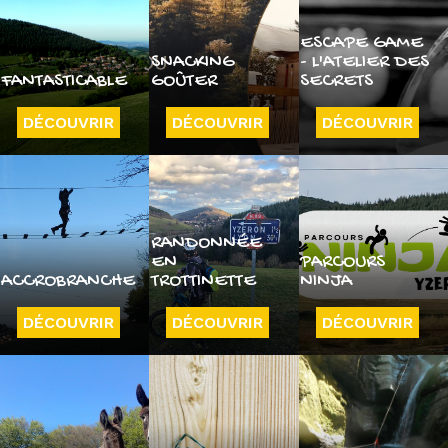
ESCAPE GAME
SNACKING
- L'ATELIER DES
FANTASTICABLE
GOÛTER
SECRETS
DÉCOUVRIR
DÉCOUVRIR
DÉCOUVRIR
RANDONNÉE
EN
PARCOURS
ACCROBRANCHE
TROTTINETTE
NINJA
DÉCOUVRIR
DÉCOUVRIR
DÉCOUVRIR