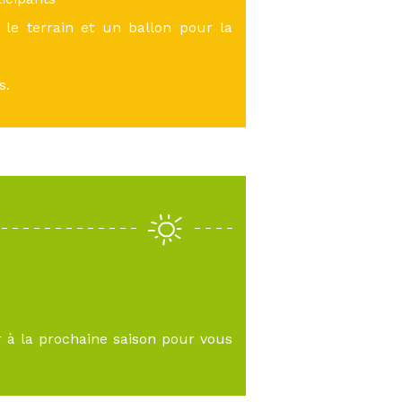
 le terrain et un ballon pour la
s.
r à la prochaine saison pour vous