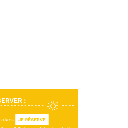
ERVER :
us dans
JE RÉSERVE