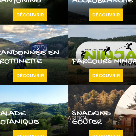
CANYONING
ACCROBRANCHE
DÉCOUVRIR
DÉCOUVRIR
RANDONNÉE EN
TROTTINETTE
PARCOURS NINJ
DÉCOUVRIR
DÉCOUVRIR
BALADE
SNACKING
BOTANIQUE
GOÛTER