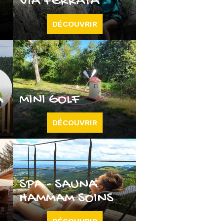
VIA FERRATA
DÉCOUVRIR
A
MINI GOLF
DÉCOUVRIR
SPA - SAUNA
HAMMAM SOINS