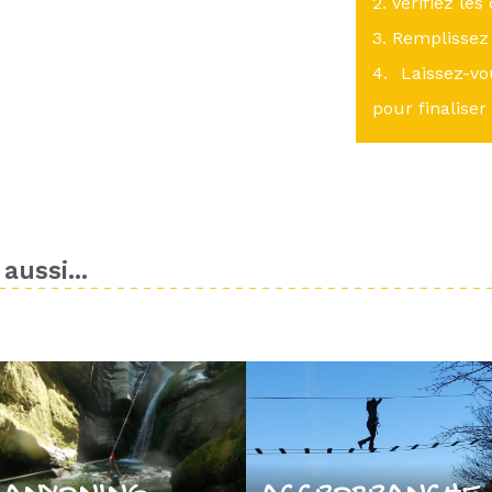
2. Vérifiez les
3. Remplissez 
4. Laissez-v
pour finaliser
aussi...