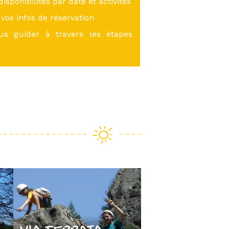
 disponibilités par date et activités
vos infos de réservation
ous guider à travers les étapes