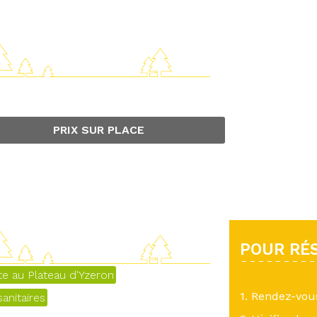
PRIX SUR PLACE
POUR RÉS
ite au Plateau d'Yzeron
1. Rendez-vo
anitaires