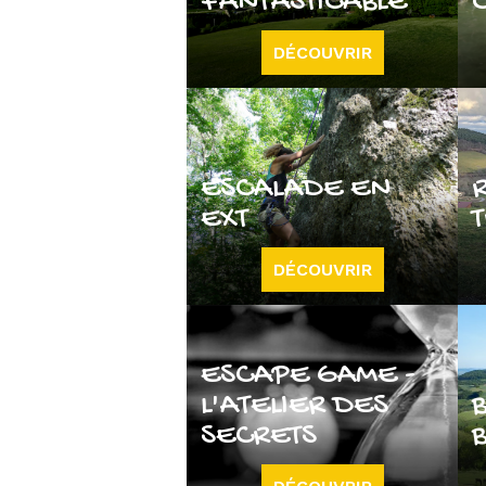
FANTASTICABLE
DÉCOUVRIR
ESCALADE EN
EXT
DÉCOUVRIR
ESCAPE GAME -
L'ATELIER DES
SECRETS