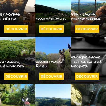
SNACKING
SPA - SAUNA
GOÛTER
FANTASTICABLE
HAMMAM SOINS
DÉCOUVRIR
DÉCOUVRIR
DÉCOUVRIR
ESCAPE GAME
AUBERGE,
RANDO AVEC
- L'ATELIER DES
SÉMINAIRES
ÂNES
SECRETS
DÉCOUVRIR
DÉCOUVRIR
DÉCOUVRIR