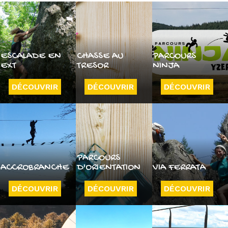
ESCALADE EN
CHASSE AU
PARCOURS
EXT
TRESOR
NINJA
DÉCOUVRIR
DÉCOUVRIR
DÉCOUVRIR
PARCOURS
ACCROBRANCHE
D'ORIENTATION
VIA FERRATA
DÉCOUVRIR
DÉCOUVRIR
DÉCOUVRIR