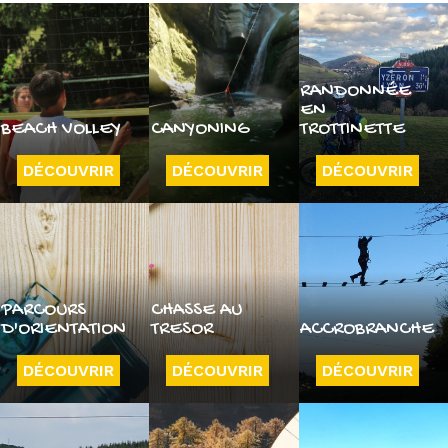
RANDONNÉE
EN
BEACH VOLLEY
CANYONING
TROTTINETTE
DÉCOUVRIR
DÉCOUVRIR
DÉCOUVRIR
PARCOURS
CHASSE AU
D'ORIENTATION
TRESOR
ACCROBRANCHE
DÉCOUVRIR
DÉCOUVRIR
DÉCOUVRIR