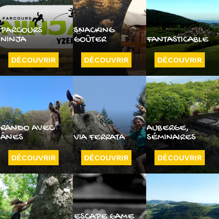
PARCOURS
SNACKING
NINJA
GOÛTER
FANTASTICABLE
DÉCOUVRIR
DÉCOUVRIR
DÉCOUVRIR
RANDO AVEC
AUBERGE,
ÂNES
VIA FERRATA
SÉMINAIRES
DÉCOUVRIR
DÉCOUVRIR
DÉCOUVRIR
ESCAPE GAME