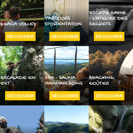
ESCAPE GAME
PARCOURS
- L'ATELIER DES
BEACH VOLLEY
D'ORIENTATION
SECRETS
DÉCOUVRIR
DÉCOUVRIR
DÉCOUVRIR
ESCALADE EN
SPA - SAUNA
SNACKING
EXT
HAMMAM SOINS
GOÛTER
DÉCOUVRIR
DÉCOUVRIR
DÉCOUVRIR