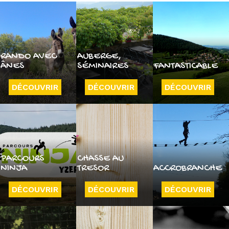
RANDO AVEC
AUBERGE,
ÂNES
SÉMINAIRES
FANTASTICABLE
DÉCOUVRIR
DÉCOUVRIR
DÉCOUVRIR
PARCOURS
CHASSE AU
NINJA
TRESOR
ACCROBRANCHE
DÉCOUVRIR
DÉCOUVRIR
DÉCOUVRIR