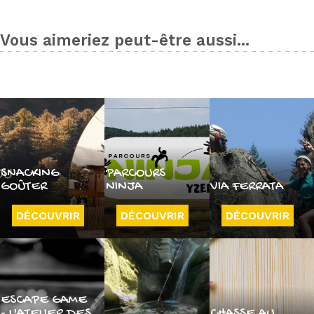
Vous aimeriez peut-être aussi...
SNACKING
PARCOURS
GOÛTER
NINJA
VIA FERRATA
DÉCOUVRIR
DÉCOUVRIR
DÉCOUVRIR
ESCAPE GAME
- L'ATELIER DES
CHASSE AU