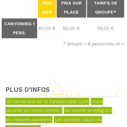
PRIX
PRIX SUR
TARIFS DE
WEB
PLACE
GROUPE*
CANYONING 1
60,00 €
60,00 €
55,00 €
PERS.
* Groupe = 6 personnes et +
PLUS D'INFOS
Un centenaire sur le Fantasticable Lyon
Votre
sécurité est notre priorité !
Se divertir en intégrant
les mesures sanitaires
Les activités nature du