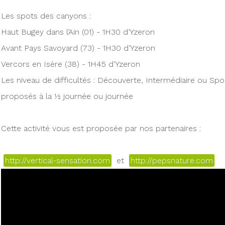
Les spots des canyons :
Haut Bugey dans l’Ain (01) - 1H30 d’Yzeron
Avant Pays Savoyard (73) - 1H30 d’Yzeron
Vercors en Isère (38) - 1H45 d’Yzeron
Les niveau de difficultés : Découverte, Intermédiaire ou Spor
proposés à la ½ journée ou journée
Cette activité vous est proposée par nos partenaires :
http://vertical-sensation.com
et
http://pepsnature.com