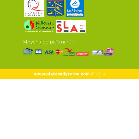
Moyens de paiement :
www.plateaudyzeron.com
© 2026