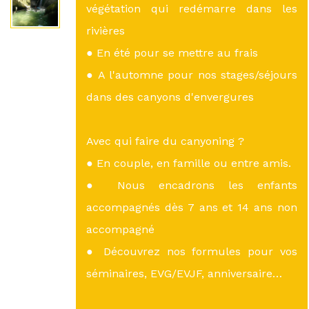
végétation qui redémarre dans les
rivières
● En été pour se mettre au frais
● A l'automne pour nos stages/séjours
dans des canyons d'envergures
Avec qui faire du canyoning ?
● En couple, en famille ou entre amis.
● Nous encadrons les enfants
accompagnés dès 7 ans et 14 ans non
accompagné
● Découvrez nos formules pour vos
séminaires, EVG/EVJF, anniversaire…