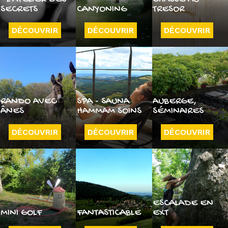
SECRETS
CANYONING
TRESOR
DÉCOUVRIR
DÉCOUVRIR
DÉCOUVRIR
RANDO AVEC
SPA - SAUNA
AUBERGE,
ÂNES
HAMMAM SOINS
SÉMINAIRES
DÉCOUVRIR
DÉCOUVRIR
DÉCOUVRIR
ESCALADE EN
MINI GOLF
FANTASTICABLE
EXT