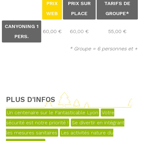
PRIX
PRIX SUR
TARIFS DE
WEB
PLACE
GROUPE*
CANYONING 1
60,00 €
60,00 €
55,00 €
PERS.
* Groupe = 6 personnes et +
PLUS D'INFOS
Un centenaire sur le Fantasticable Lyon
Votre
sécurité est notre priorité !
Se divertir en intégrant
les mesures sanitaires
Les activités nature du