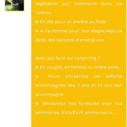
végétation qui redémarre dans les
rivières
● En été pour se mettre au frais
● A l'automne pour nos stages/séjours
dans des canyons d'envergures
Avec qui faire du canyoning ?
● En couple, en famille ou entre amis.
● Nous encadrons les enfants
accompagnés dès 7 ans et 14 ans non
accompagné
● Découvrez nos formules pour vos
séminaires, EVG/EVJF, anniversaire…