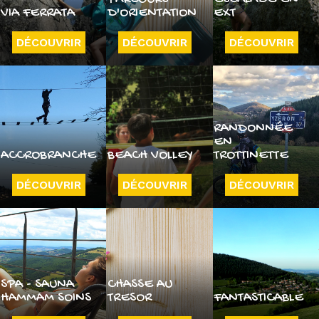
VIA FERRATA
D'ORIENTATION
EXT
DÉCOUVRIR
DÉCOUVRIR
DÉCOUVRIR
RANDONNÉE
EN
ACCROBRANCHE
BEACH VOLLEY
TROTTINETTE
DÉCOUVRIR
DÉCOUVRIR
DÉCOUVRIR
SPA - SAUNA
CHASSE AU
HAMMAM SOINS
TRESOR
FANTASTICABLE