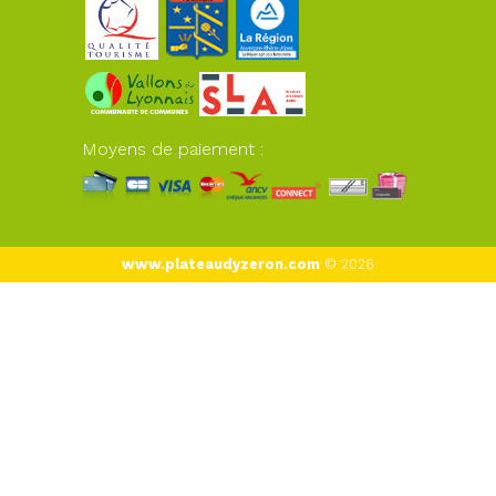
Moyens de paiement :
www.plateaudyzeron.com
© 2026