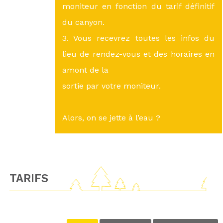
moniteur en fonction du tarif définitif
du canyon.
3. Vous recevrez toutes les infos du
lieu de rendez-vous et des horaires en
amont de la
sortie par votre moniteur.
Alors, on se jette à l’eau ?
TARIFS