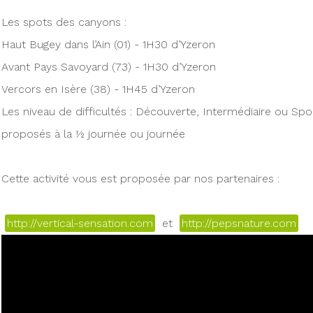
Les spots des canyons :
Haut Bugey dans l’Ain (01) - 1H30 d’Yzeron
Avant Pays Savoyard (73) - 1H30 d’Yzeron
Vercors en Isère (38) - 1H45 d’Yzeron
Les niveau de difficultés : Découverte, Intermédiaire ou Spor
proposés à la ½ journée ou journée
Cette activité vous est proposée par nos partenaires :
http://vertical-sensation.com
et
http://pepsnature.com