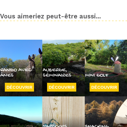
Vous aimeriez peut-être aussi...
RANDO AVEC
AUBERGE,
ÂNES
SÉMINAIRES
MINI GOLF
DÉCOUVRIR
DÉCOUVRIR
DÉCOUVRIR
PARCOURS
SNACKING