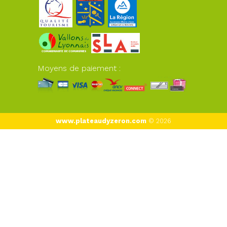
Moyens de paiement :
www.plateaudyzeron.com
© 2026