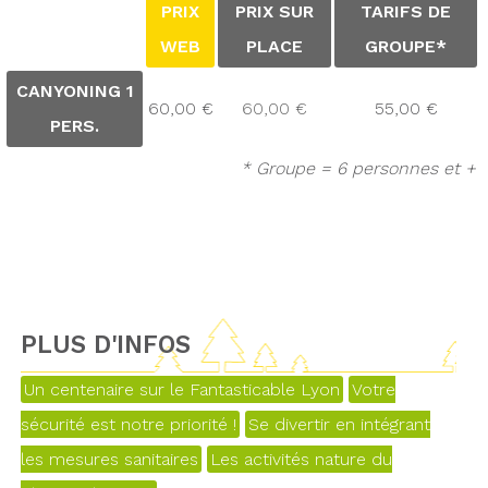
PRIX
PRIX SUR
TARIFS DE
WEB
PLACE
GROUPE*
CANYONING 1
60,00 €
60,00 €
55,00 €
PERS.
* Groupe = 6 personnes et +
PLUS D'INFOS
Un centenaire sur le Fantasticable Lyon
Votre
sécurité est notre priorité !
Se divertir en intégrant
les mesures sanitaires
Les activités nature du