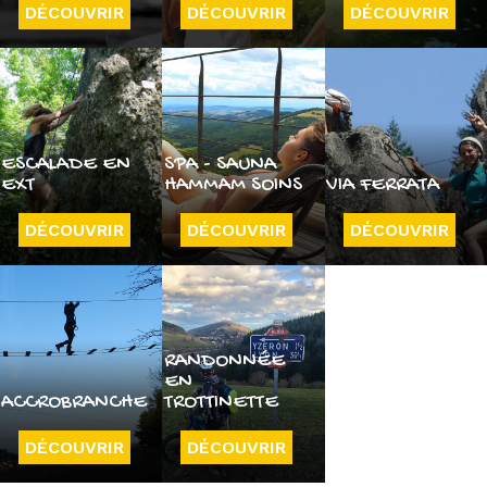
DÉCOUVRIR
DÉCOUVRIR
DÉCOUVRIR
ESCALADE EN
SPA - SAUNA
EXT
HAMMAM SOINS
VIA FERRATA
DÉCOUVRIR
DÉCOUVRIR
DÉCOUVRIR
RANDONNÉE
EN
ACCROBRANCHE
TROTTINETTE
DÉCOUVRIR
DÉCOUVRIR