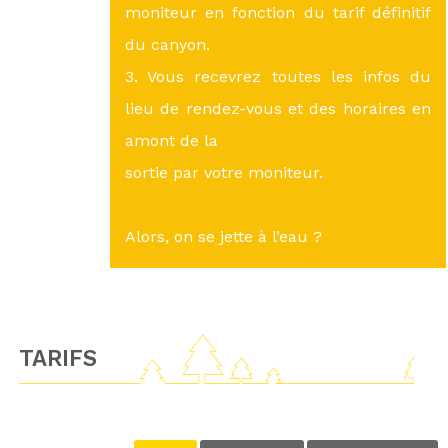
moniteur en fonction du tarif définitif
du canyon.
3. Vous recevrez toutes les infos du
lieu de rendez-vous et des horaires en
amont de la
sortie par votre moniteur.
Alors, on se jette à l’eau ?
TARIFS