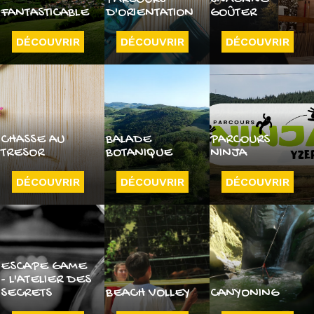
FANTASTICABLE
D'ORIENTATION
GOÛTER
DÉCOUVRIR
DÉCOUVRIR
DÉCOUVRIR
CHASSE AU
BALADE
PARCOURS
TRESOR
BOTANIQUE
NINJA
DÉCOUVRIR
DÉCOUVRIR
DÉCOUVRIR
ESCAPE GAME
- L'ATELIER DES
SECRETS
BEACH VOLLEY
CANYONING