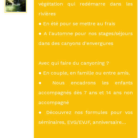
végétation qui redémarre dans les
rivières
● En été pour se mettre au frais
● A l'automne pour nos stages/séjours
dans des canyons d'envergures
Avec qui faire du canyoning ?
● En couple, en famille ou entre amis.
● Nous encadrons les enfants
accompagnés dès 7 ans et 14 ans non
accompagné
● Découvrez nos formules pour vos
séminaires, EVG/EVJF, anniversaire…