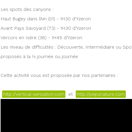
Les spots des canyons :
Haut Bugey dans l’Ain (01) - 1H30 d’Yzeron
Avant Pays Savoyard (73) - 1H30 d’Yzeron
Vercors en Isère (38) - 1H45 d’Yzeron
Les niveau de difficultés : Découverte, Intermédiaire ou Spor
proposés à la ½ journée ou journée
Cette activité vous est proposée par nos partenaires :
http://vertical-sensation.com
et
http://pepsnature.com