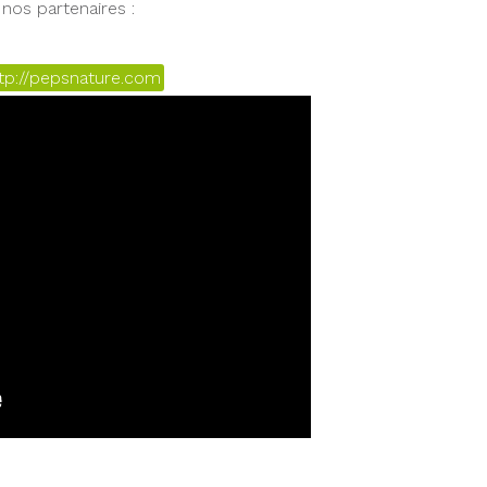
nos partenaires :
tp://pepsnature.com