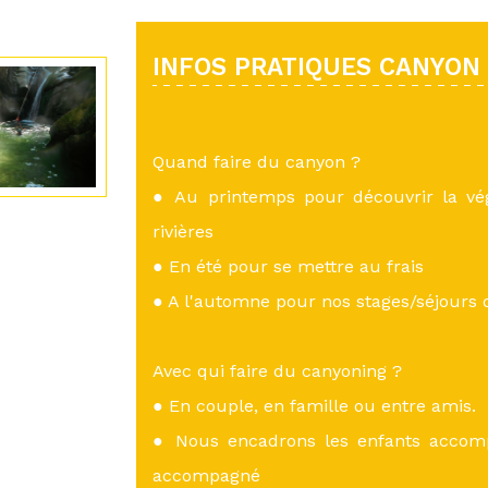
INFOS PRATIQUES CANYON
Quand faire du canyon ?
● Au printemps pour découvrir la vé
rivières
● En été pour se mettre au frais
● A l'automne pour nos stages/séjours
Avec qui faire du canyoning ?
● En couple, en famille ou entre amis.
● Nous encadrons les enfants accom
accompagné