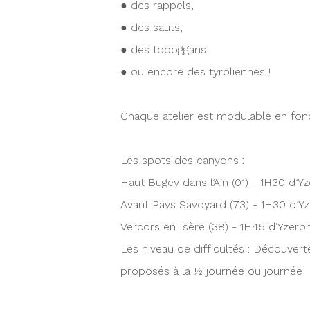
● des rappels,
● des sauts,
● des toboggans
● ou encore des tyroliennes !
Chaque atelier est modulable en fonc
Les spots des canyons :
Haut Bugey dans l’Ain (01) - 1H30 d’Y
Avant Pays Savoyard (73) - 1H30 d’Y
Vercors en Isère (38) - 1H45 d’Yzero
Les niveau de difficultés : Découvert
proposés à la ½ journée ou journée