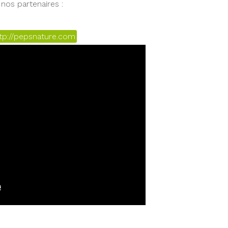
nos partenaires :
tp://pepsnature.com