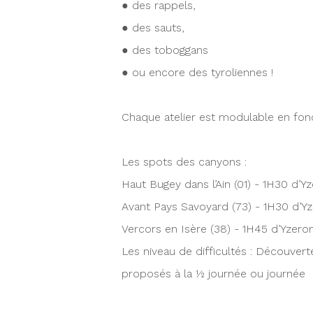
● des rappels,
● des sauts,
● des toboggans
● ou encore des tyroliennes !
Chaque atelier est modulable en fonc
Les spots des canyons :
Haut Bugey dans l’Ain (01) - 1H30 d’Y
Avant Pays Savoyard (73) - 1H30 d’Y
Vercors en Isère (38) - 1H45 d’Yzero
Les niveau de difficultés : Découvert
proposés à la ½ journée ou journée