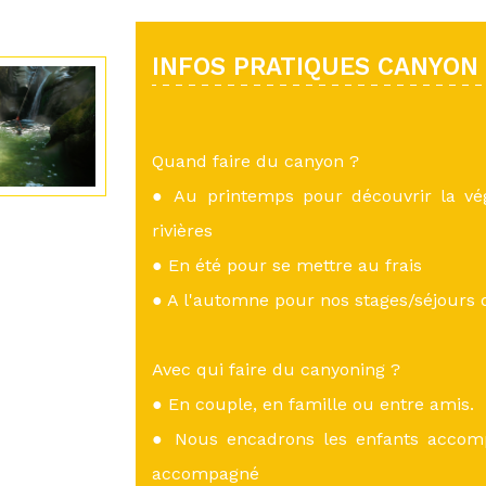
INFOS PRATIQUES CANYON
Quand faire du canyon ?
● Au printemps pour découvrir la vé
rivières
● En été pour se mettre au frais
● A l'automne pour nos stages/séjours
Avec qui faire du canyoning ?
● En couple, en famille ou entre amis.
● Nous encadrons les enfants accom
accompagné