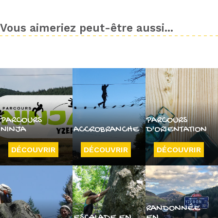
Vous aimeriez peut-être aussi...
PARCOURS
PARCOURS
NINJA
ACCROBRANCHE
D'ORIENTATION
DÉCOUVRIR
DÉCOUVRIR
DÉCOUVRIR
RANDONNÉE
ESCALADE EN
EN