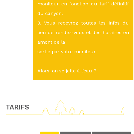
moniteur en fonction du tarif définitif
du canyon.
3. Vous recevrez toutes les infos du
lieu de rendez-vous et des horaires en
amont de la
sortie par votre moniteur.
Alors, on se jette à l’eau ?
TARIFS