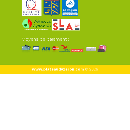
Moyens de paiement :
www.plateaudyzeron.com
© 2026