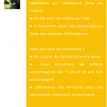
végétation qui redémarre dans les
rivières
● En été pour se mettre au frais
● A l'automne pour nos stages/séjours
dans des canyons d'envergures
Avec qui faire du canyoning ?
● En couple, en famille ou entre amis.
● Nous encadrons les enfants
accompagnés dès 7 ans et 14 ans non
accompagné
● Découvrez nos formules pour vos
séminaires, EVG/EVJF, anniversaire…