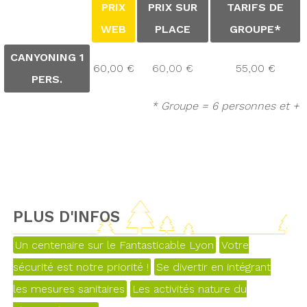
PRIX
PRIX SUR
TARIFS DE
WEB
PLACE
GROUPE*
CANYONING 1
60,00 €
60,00 €
55,00 €
PERS.
* Groupe = 6 personnes et +
PLUS D'INFOS
Un centenaire sur le Fantasticable Lyon
Votre
sécurité est notre priorité !
Se divertir en intégrant
les mesures sanitaires
Les activités nature du