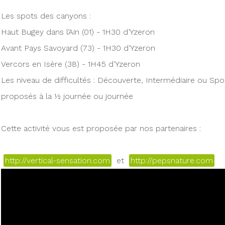
Les spots des canyons :
Haut Bugey dans l’Ain (01) - 1H30 d’Yzeron
Avant Pays Savoyard (73) - 1H30 d’Yzeron
Vercors en Isère (38) - 1H45 d’Yzeron
Les niveau de difficultés : Découverte, Intermédiaire ou Spor
proposés à la ½ journée ou journée
Cette activité vous est proposée par nos partenaires :
http://vertical-sensation.com
et
http://pepsnature.com