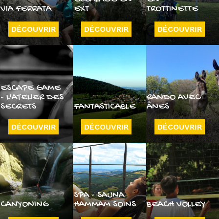
VIA FERRATA
EXT
TROTTINETTE
DÉCOUVRIR
DÉCOUVRIR
DÉCOUVRIR
ESCAPE GAME
- L'ATELIER DES
RANDO AVEC
SECRETS
FANTASTICABLE
ÂNES
DÉCOUVRIR
DÉCOUVRIR
DÉCOUVRIR
SPA - SAUNA
CANYONING
HAMMAM SOINS
BEACH VOLLEY