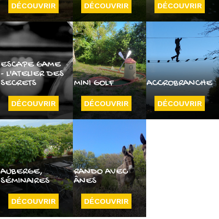
DÉCOUVRIR
DÉCOUVRIR
DÉCOUVRIR
ESCAPE GAME
- L'ATELIER DES
SECRETS
MINI GOLF
ACCROBRANCHE
DÉCOUVRIR
DÉCOUVRIR
DÉCOUVRIR
AUBERGE,
RANDO AVEC
SÉMINAIRES
ÂNES
DÉCOUVRIR
DÉCOUVRIR