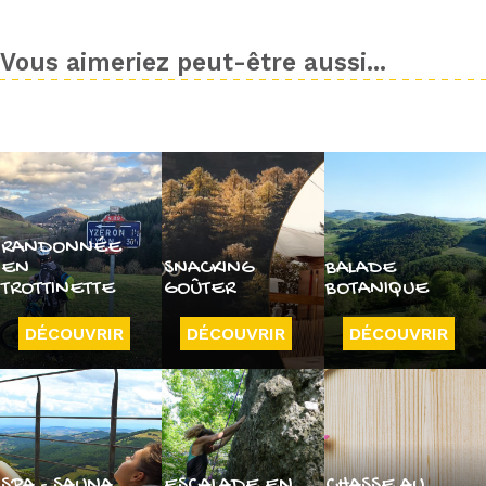
Vous aimeriez peut-être aussi...
RANDONNÉE
EN
SNACKING
BALADE
TROTTINETTE
GOÛTER
BOTANIQUE
DÉCOUVRIR
DÉCOUVRIR
DÉCOUVRIR
SPA - SAUNA
ESCALADE EN
CHASSE AU