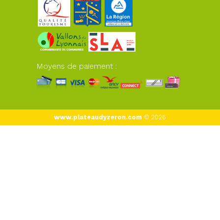
Moyens de paiement :
www.plateaudyzeron.com
© 2026