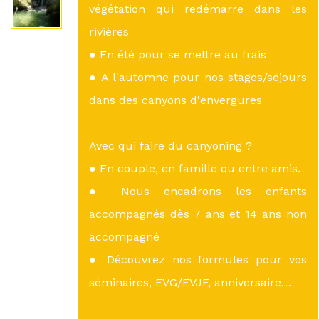
végétation qui redémarre dans les
rivières
● En été pour se mettre au frais
● A l'automne pour nos stages/séjours
dans des canyons d'envergures
Avec qui faire du canyoning ?
● En couple, en famille ou entre amis.
● Nous encadrons les enfants
accompagnés dès 7 ans et 14 ans non
accompagné
● Découvrez nos formules pour vos
séminaires, EVG/EVJF, anniversaire…