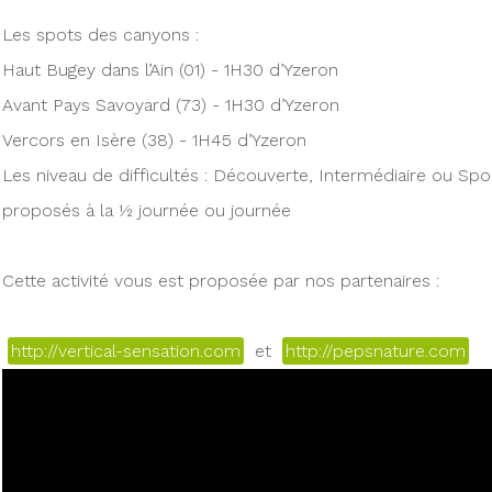
Les spots des canyons :
Haut Bugey dans l’Ain (01) - 1H30 d’Yzeron
Avant Pays Savoyard (73) - 1H30 d’Yzeron
Vercors en Isère (38) - 1H45 d’Yzeron
Les niveau de difficultés : Découverte, Intermédiaire ou Spor
proposés à la ½ journée ou journée
Cette activité vous est proposée par nos partenaires :
http://vertical-sensation.com
et
http://pepsnature.com