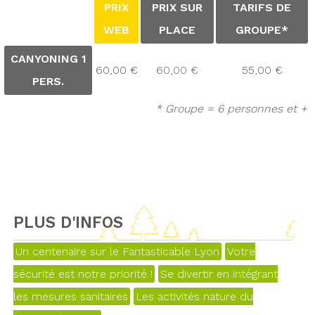
PRIX
PRIX SUR
TARIFS DE
WEB
PLACE
GROUPE*
CANYONING 1
60,00 €
60,00 €
55,00 €
PERS.
* Groupe = 6 personnes et +
PLUS D'INFOS
Un centenaire sur le Fantasticable Lyon
Votre
sécurité est notre priorité !
Se divertir en intégrant
les mesures sanitaires
Les activités nature du