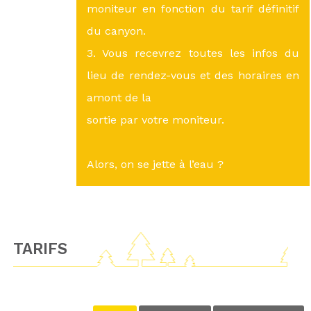
moniteur en fonction du tarif définitif
du canyon.
3. Vous recevrez toutes les infos du
lieu de rendez-vous et des horaires en
amont de la
sortie par votre moniteur.
Alors, on se jette à l’eau ?
TARIFS