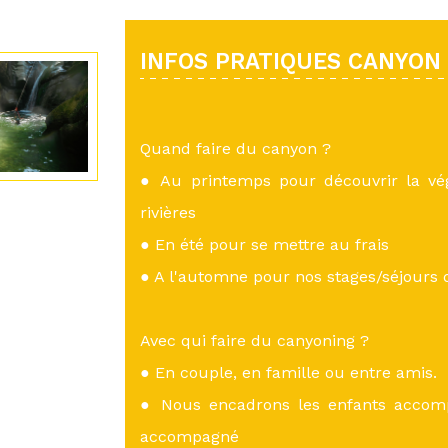
INFOS PRATIQUES CANYON
Quand faire du canyon ?
● Au printemps pour découvrir la vé
rivières
● En été pour se mettre au frais
● A l'automne pour nos stages/séjours
Avec qui faire du canyoning ?
● En couple, en famille ou entre amis.
● Nous encadrons les enfants accom
accompagné