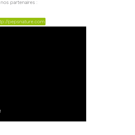
nos partenaires :
tp://pepsnature.com