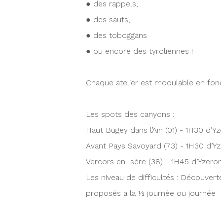
● des rappels,
● des sauts,
● des toboggans
● ou encore des tyroliennes !
Chaque atelier est modulable en fonc
Les spots des canyons :
Haut Bugey dans l’Ain (01) - 1H30 d’Y
Avant Pays Savoyard (73) - 1H30 d’Y
Vercors en Isère (38) - 1H45 d’Yzero
Les niveau de difficultés : Découvert
proposés à la ½ journée ou journée