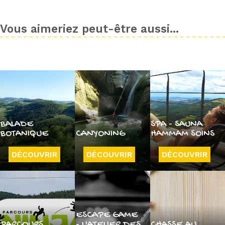
Vous aimeriez peut-être aussi...
BALADE
SPA - SAUNA
BOTANIQUE
CANYONING
HAMMAM SOINS
DÉCOUVRIR
DÉCOUVRIR
DÉCOUVRIR
ESCAPE GAME
PARCOURS
- L'ATELIER DES
CHASSE AU