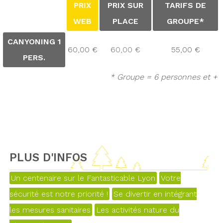
PRIX
PRIX SUR
TARIFS DE
WEB
PLACE
GROUPE*
CANYONING 1
60,00 €
60,00 €
55,00 €
PERS.
* Groupe = 6 personnes et +
PLUS D'INFOS
Un centenaire sur le Fantasticable Lyon
Votre
sécurité est notre priorité !
Se divertir en intégrant
les mesures sanitaires
Les activités nature du