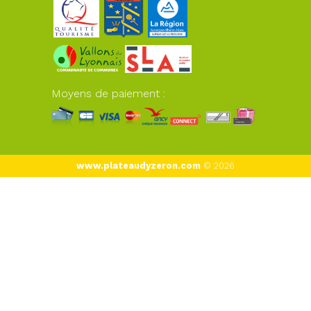
Moyens de paiement :
www.plateaudyzeron.com
© 2026