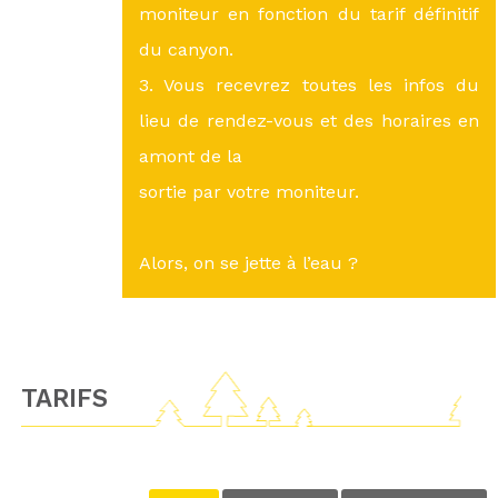
moniteur en fonction du tarif définitif
du canyon.
3. Vous recevrez toutes les infos du
lieu de rendez-vous et des horaires en
amont de la
sortie par votre moniteur.
Alors, on se jette à l’eau ?
TARIFS