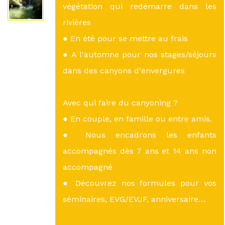
végétation qui redémarre dans les
rivières
● En été pour se mettre au frais
● A l'automne pour nos stages/séjours
dans des canyons d'envergures
Avec qui faire du canyoning ?
● En couple, en famille ou entre amis.
● Nous encadrons les enfants
accompagnés dès 7 ans et 14 ans non
accompagné
● Découvrez nos formules pour vos
séminaires, EVG/EVJF, anniversaire…