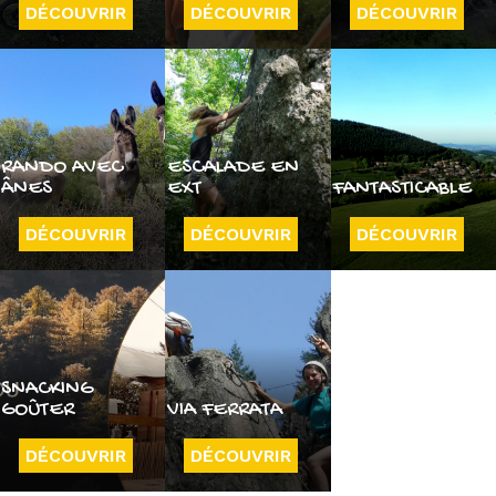
DÉCOUVRIR
DÉCOUVRIR
DÉCOUVRIR
RANDO AVEC
ESCALADE EN
ÂNES
EXT
FANTASTICABLE
DÉCOUVRIR
DÉCOUVRIR
DÉCOUVRIR
SNACKING
GOÛTER
VIA FERRATA
DÉCOUVRIR
DÉCOUVRIR