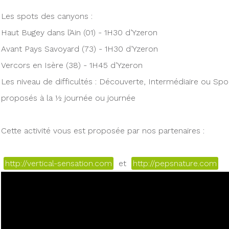
Les spots des canyons :
Haut Bugey dans l’Ain (01) - 1H30 d’Yzeron
Avant Pays Savoyard (73) - 1H30 d’Yzeron
Vercors en Isère (38) - 1H45 d’Yzeron
Les niveau de difficultés : Découverte, Intermédiaire ou Spor
proposés à la ½ journée ou journée
Cette activité vous est proposée par nos partenaires :
http://vertical-sensation.com
et
http://pepsnature.com