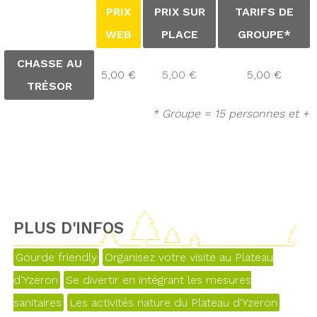
PRIX
PRIX SUR
TARIFS DE
WEB
PLACE
GROUPE*
CHASSE AU
5,00 €
5,00 €
5,00 €
TRÉSOR
* Groupe = 15 personnes et +
PLUS D'INFOS
Gourde friendly
Organisez votre visite au Plateau
d'Yzeron
Se divertir en intégrant les mesures
sanitaires
Les activités nature du Plateau d'Yzeron