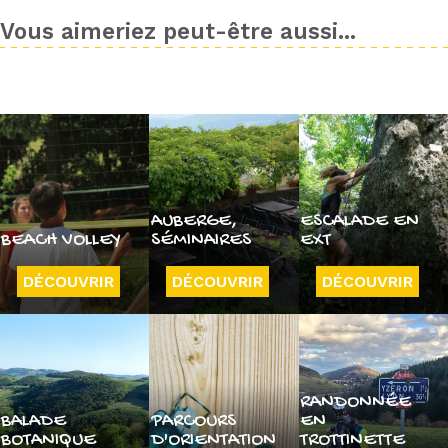
Vous aimeriez peut-être aussi...
AUBERGE,
ESCALADE EN
BEACH VOLLEY
SÉMINAIRES
EXT
DÉCOUVRIR
DÉCOUVRIR
DÉCOUVRIR
RANDONNÉE
BALADE
PARCOURS
EN
BOTANIQUE
D'ORIENTATION
TROTTINETTE