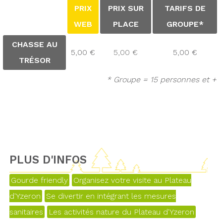
PRIX
PRIX SUR
TARIFS DE
WEB
PLACE
GROUPE*
CHASSE AU
5,00 €
5,00 €
5,00 €
TRÉSOR
* Groupe = 15 personnes et +
PLUS D'INFOS
Gourde friendly
Organisez votre visite au Plateau
d'Yzeron
Se divertir en intégrant les mesures
sanitaires
Les activités nature du Plateau d'Yzeron