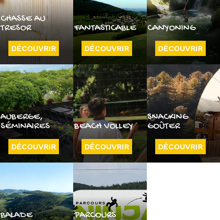
CHASSE AU
TRESOR
FANTASTICABLE
CANYONING
DÉCOUVRIR
DÉCOUVRIR
DÉCOUVRIR
AUBERGE,
SNACKING
SÉMINAIRES
BEACH VOLLEY
GOÛTER
DÉCOUVRIR
DÉCOUVRIR
DÉCOUVRIR
BALADE
PARCOURS