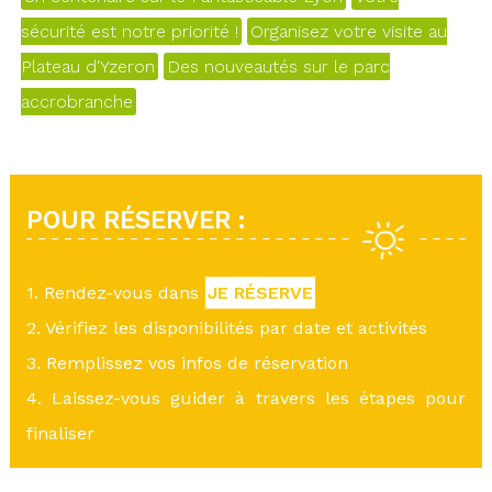
sécurité est notre priorité !
Organisez votre visite au
Plateau d'Yzeron
Des nouveautés sur le parc
accrobranche
POUR RÉSERVER :
1. Rendez-vous dans
JE RÉSERVE
2. Vérifiez les disponibilités par date et activités
3. Remplissez vos infos de réservation
4. Laissez-vous guider à travers les étapes pour
finaliser