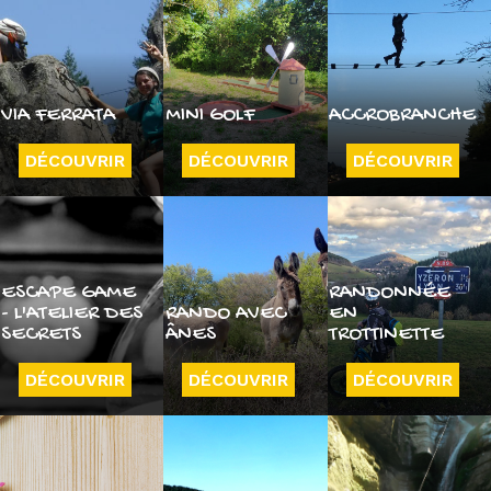
VIA FERRATA
MINI GOLF
ACCROBRANCHE
DÉCOUVRIR
DÉCOUVRIR
DÉCOUVRIR
ESCAPE GAME
RANDONNÉE
- L'ATELIER DES
RANDO AVEC
EN
SECRETS
ÂNES
TROTTINETTE
DÉCOUVRIR
DÉCOUVRIR
DÉCOUVRIR