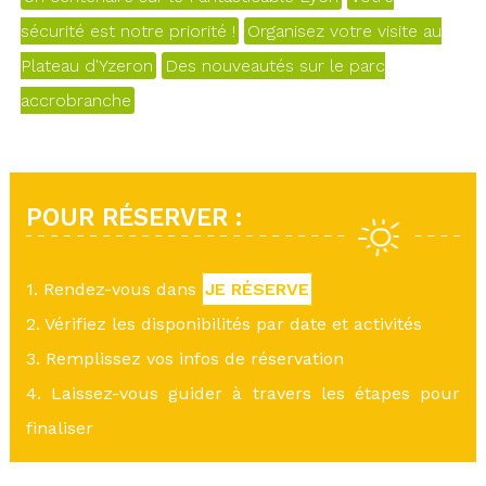
sécurité est notre priorité !
Organisez votre visite au
Plateau d'Yzeron
Des nouveautés sur le parc
accrobranche
POUR RÉSERVER :
1. Rendez-vous dans
JE RÉSERVE
2. Vérifiez les disponibilités par date et activités
3. Remplissez vos infos de réservation
4. Laissez-vous guider à travers les étapes pour
finaliser