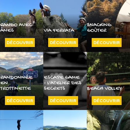
RANDO AVEC
SNACKING
ÂNES
VIA FERRATA
GOÛTER
DÉCOUVRIR
DÉCOUVRIR
DÉCOUVRIR
RANDONNÉE
ESCAPE GAME
EN
- L'ATELIER DES
TROTTINETTE
SECRETS
BEACH VOLLEY
DÉCOUVRIR
DÉCOUVRIR
DÉCOUVRIR