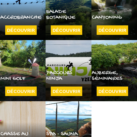
BALADE
ACCROBRANCHE
BOTANIQUE
CANYONING
DÉCOUVRIR
DÉCOUVRIR
DÉCOUVRIR
PARCOURS
AUBERGE,
MINI GOLF
NINJA
SÉMINAIRES
DÉCOUVRIR
DÉCOUVRIR
DÉCOUVRIR
CHASSE AU
SPA - SAUNA