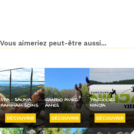
Vous aimeriez peut-être aussi...
SPA - SAUNA
RANDO AVEC
PARCOURS
HAMMAM SOINS
ÂNES
NINJA
DÉCOUVRIR
DÉCOUVRIR
DÉCOUVRIR