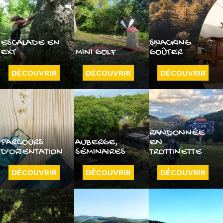
ESCALADE EN
SNACKING
EXT
MINI GOLF
GOÛTER
DÉCOUVRIR
DÉCOUVRIR
DÉCOUVRIR
RANDONNÉE
PARCOURS
AUBERGE,
EN
D'ORIENTATION
SÉMINAIRES
TROTTINETTE
DÉCOUVRIR
DÉCOUVRIR
DÉCOUVRIR