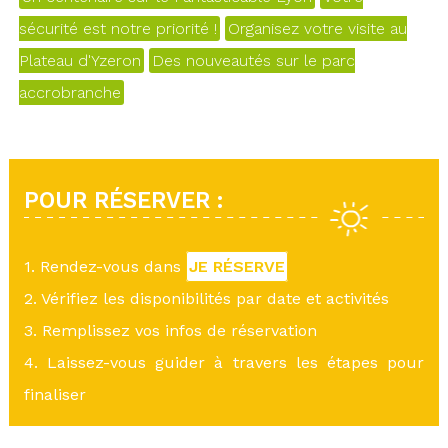
sécurité est notre priorité !
Organisez votre visite au
Plateau d'Yzeron
Des nouveautés sur le parc
accrobranche
POUR RÉSERVER :
1. Rendez-vous dans
JE RÉSERVE
2. Vérifiez les disponibilités par date et activités
3. Remplissez vos infos de réservation
4. Laissez-vous guider à travers les étapes pour
finaliser