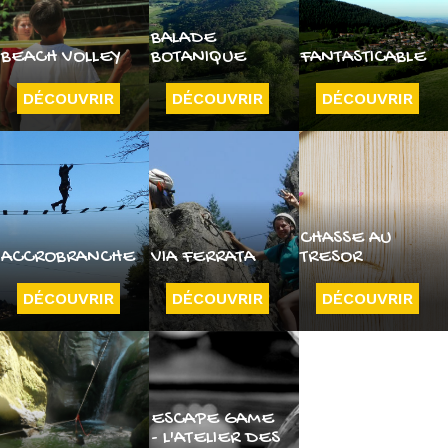
BALADE
BEACH VOLLEY
BOTANIQUE
FANTASTICABLE
DÉCOUVRIR
DÉCOUVRIR
DÉCOUVRIR
CHASSE AU
ACCROBRANCHE
VIA FERRATA
TRESOR
DÉCOUVRIR
DÉCOUVRIR
DÉCOUVRIR
ESCAPE GAME
- L'ATELIER DES