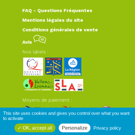
FAQ - Questions Fréquentes
Mentions légales du site
Conditions générales de vente
Avis
Nos labels :
Moyens de paiement :
This site uses cookies and gives you control over what you want
to activate
OK, accept all
Personalize
Privacy policy
www.plateaudyzeron.com
© 2026