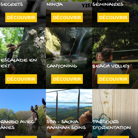
SECRETS
NINJA
SÉMINAIRES
DÉCOUVRIR
DÉCOUVRIR
DÉCOUVRIR
ESCALADE EN
EXT
CANYONING
BEACH VOLLEY
DÉCOUVRIR
DÉCOUVRIR
DÉCOUVRIR
RANDO AVEC
SPA - SAUNA
PARCOURS
ÂNES
HAMMAM SOINS
D'ORIENTATION