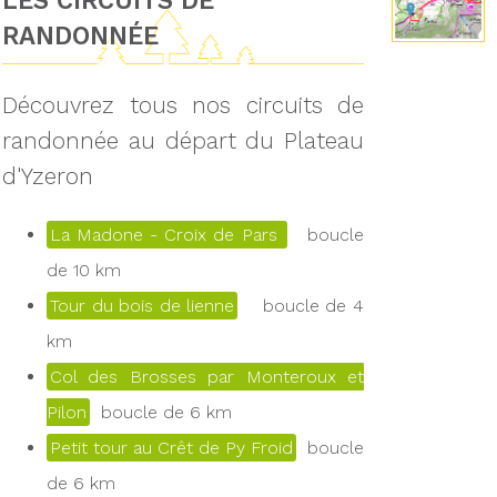
LES CIRCUITS DE
RANDONNÉE
Découvrez tous nos circuits de
randonnée au départ du Plateau
d'Yzeron
La Madone - Croix de Pars
boucle
de 10 km
Tour du bois de lienne
boucle de 4
km
Col des Brosses par Monteroux et
Pilon
boucle de 6 km
Petit tour au Crêt de Py Froid
boucle
de 6 km