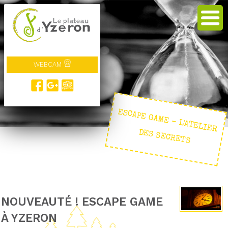
WEBCAM
ESCAPE GAM
E - L'ATELIER
DES SECRETS
NOUVEAUTÉ ! ESCAPE GAME
À YZERON