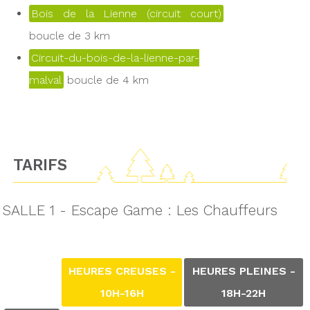
Bois de la Lienne (circuit court)
boucle de 3 km
Circuit-du-bois-de-la-lienne-par-
malval
boucle de 4 km
TARIFS
SALLE 1 - Escape Game : Les Chauffeurs
HEURES CREUSES -
HEURES PLEINES -
10H-16H
18H-22H