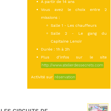
A partir de 14 ans
Vous avez le choix entre 2
missions :
Salle 1 - Les chauffeurs
Salle 2 - Le gang du
Capitaine Lenoir
Durée : 1h à 2h
Plus d'infos sur le site
http://www.atelierdessecrets.com
Activité sur
réservation