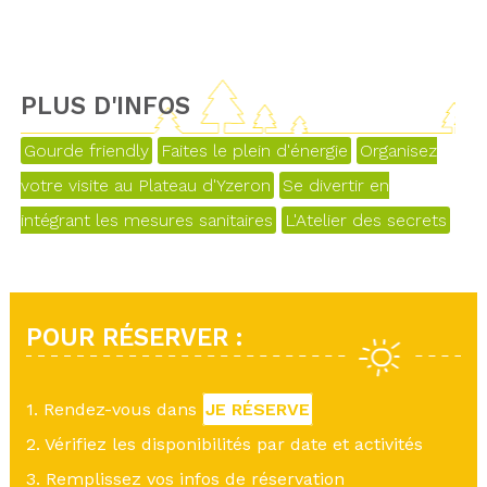
PLUS D'INFOS
Gourde friendly
Faites le plein d'énergie
Organisez
votre visite au Plateau d'Yzeron
Se divertir en
intégrant les mesures sanitaires
L'Atelier des secrets
POUR RÉSERVER :
1. Rendez-vous dans
JE RÉSERVE
2. Vérifiez les disponibilités par date et activités
3. Remplissez vos infos de réservation