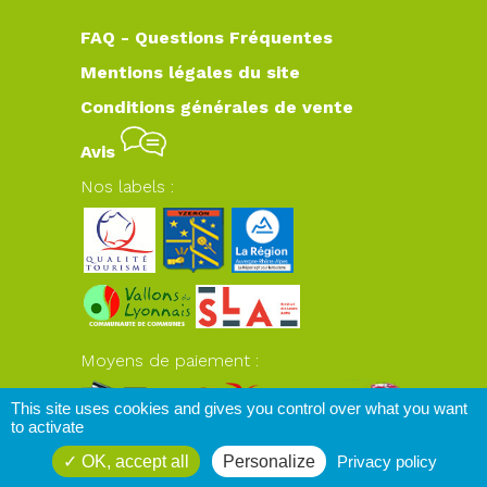
FAQ - Questions Fréquentes
Mentions légales du site
Conditions générales de vente
Avis
Nos labels :
Moyens de paiement :
This site uses cookies and gives you control over what you want
to activate
OK, accept all
Personalize
Privacy policy
www.plateaudyzeron.com
© 2026