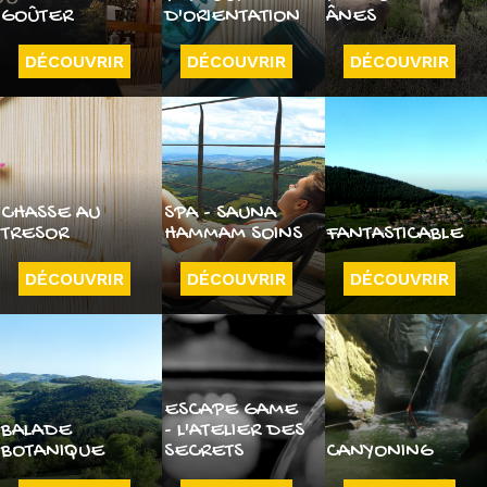
GOÛTER
D'ORIENTATION
ÂNES
DÉCOUVRIR
DÉCOUVRIR
DÉCOUVRIR
CHASSE AU
SPA - SAUNA
TRESOR
HAMMAM SOINS
FANTASTICABLE
DÉCOUVRIR
DÉCOUVRIR
DÉCOUVRIR
ESCAPE GAME
BALADE
- L'ATELIER DES
BOTANIQUE
SECRETS
CANYONING