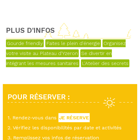
PLUS D'INFOS
Gourde friendly
Faites le plein d'énergie
Organisez
votre visite au Plateau d'Yzeron
Se divertir en
intégrant les mesures sanitaires
L'Atelier des secrets
POUR RÉSERVER :
1. Rendez-vous dans
JE RÉSERVE
2. Vérifiez les disponibilités par date et activités
3. Remplissez vos infos de réservation