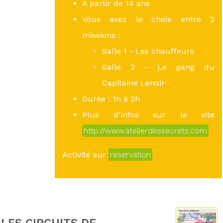
A partir de 14 ans
Vous avez le choix entre 2
missions :
Salle 1 - Les chauffeurs
Salle 2 - Le gang du
Capitaine Lenoir
Durée : 1h à 2h
Plus d'infos sur le site
http://www.atelierdessecrets.com
Activité sur
réservation