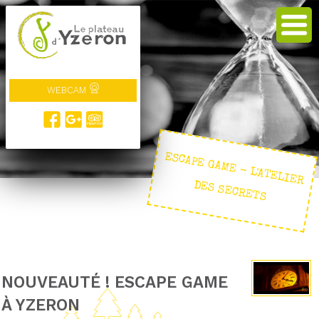
WEBCAM
ESCAPE GAM
E - L'ATELIER
DES SECRETS
NOUVEAUTÉ ! ESCAPE GAME
À YZERON