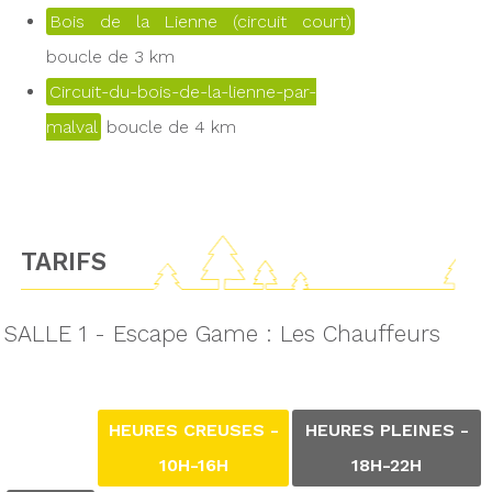
Bois de la Lienne (circuit court)
boucle de 3 km
Circuit-du-bois-de-la-lienne-par-
malval
boucle de 4 km
TARIFS
SALLE 1 - Escape Game : Les Chauffeurs
HEURES CREUSES -
HEURES PLEINES -
10H-16H
18H-22H