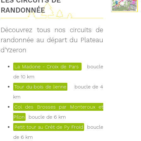
LES CIRCUITS DE
RANDONNÉE
Découvrez tous nos circuits de
randonnée au départ du Plateau
d'Yzeron
La Madone - Croix de Pars
boucle
de 10 km
Tour du bois de lienne
boucle de 4
km
Col des Brosses par Monteroux et
Pilon
boucle de 6 km
Petit tour au Crêt de Py Froid
boucle
de 6 km