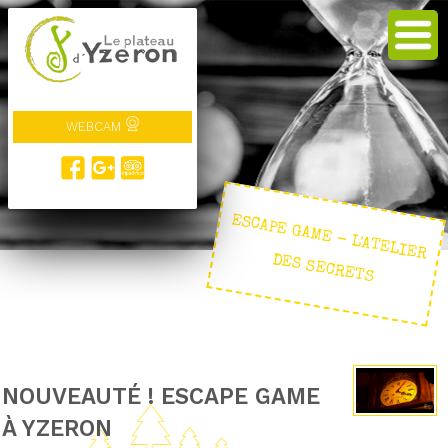
WEBCAM
ESCAPE GAM
E - L'ATELIER
DES SECRETS
NOUVEAUTÉ ! ESCAPE GAME
À YZERON