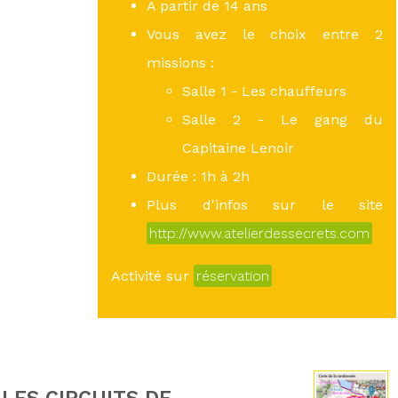
A partir de 14 ans
Vous avez le choix entre 2
missions :
Salle 1 - Les chauffeurs
Salle 2 - Le gang du
Capitaine Lenoir
Durée : 1h à 2h
Plus d'infos sur le site
http://www.atelierdessecrets.com
Activité sur
réservation