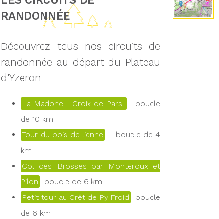
LES CIRCUITS DE
RANDONNÉE
Découvrez tous nos circuits de
randonnée au départ du Plateau
d'Yzeron
La Madone - Croix de Pars
boucle
de 10 km
Tour du bois de lienne
boucle de 4
km
Col des Brosses par Monteroux et
Pilon
boucle de 6 km
Petit tour au Crêt de Py Froid
boucle
de 6 km