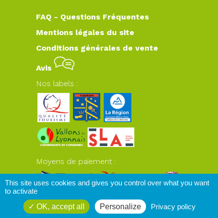
FAQ - Questions Fréquentes
Mentions légales du site
Conditions générales de vente
Avis
Nos labels :
Moyens de paiement :
This site uses cookies and gives you control over what you want
to activate
OK, accept all
Personalize
Privacy policy
www.plateaudyzeron.com
© 2026