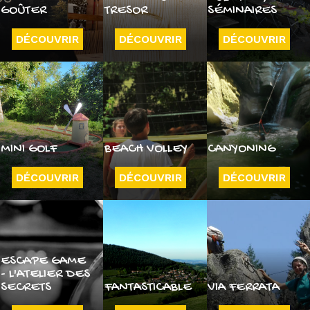
GOÛTER
TRESOR
SÉMINAIRES
DÉCOUVRIR
DÉCOUVRIR
DÉCOUVRIR
MINI GOLF
BEACH VOLLEY
CANYONING
DÉCOUVRIR
DÉCOUVRIR
DÉCOUVRIR
ESCAPE GAME
- L'ATELIER DES
SECRETS
FANTASTICABLE
VIA FERRATA