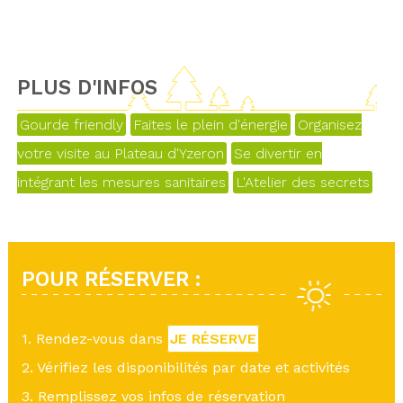
PLUS D'INFOS
Gourde friendly
Faites le plein d'énergie
Organisez
votre visite au Plateau d'Yzeron
Se divertir en
intégrant les mesures sanitaires
L'Atelier des secrets
POUR RÉSERVER :
1. Rendez-vous dans
JE RÉSERVE
2. Vérifiez les disponibilités par date et activités
3. Remplissez vos infos de réservation