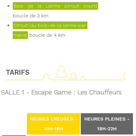
Bois de la Lienne (circuit court)
boucle de 3 km
Circuit-du-bois-de-la-lienne-par-
malval
boucle de 4 km
TARIFS
SALLE 1 - Escape Game : Les Chauffeurs
HEURES CREUSES -
HEURES PLEINES -
10H-16H
18H-22H