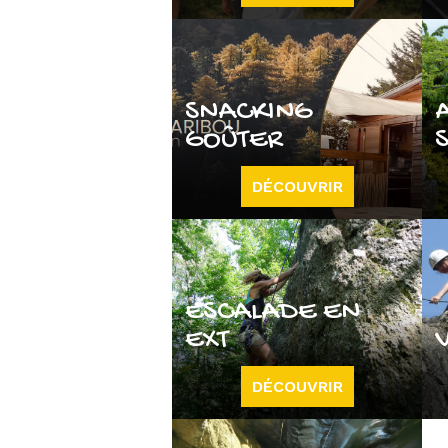
SNACKING
GOÛTER
DÉCOUVRIR
ESCALADE EN
EXT
DÉCOUVRIR