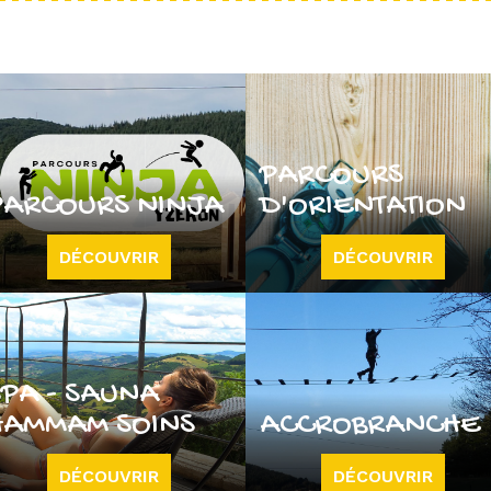
PARCOURS
PARCOURS NINJA
D'ORIENTATION
DÉCOUVRIR
DÉCOUVRIR
SPA - SAUNA
HAMMAM SOINS
ACCROBRANCHE
DÉCOUVRIR
DÉCOUVRIR