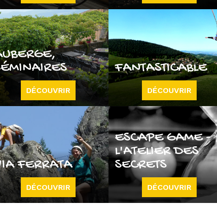
AUBERGE,
SÉMINAIRES
FANTASTICABLE
DÉCOUVRIR
DÉCOUVRIR
ESCAPE GAME -
L'ATELIER DES
VIA FERRATA
SECRETS
DÉCOUVRIR
DÉCOUVRIR