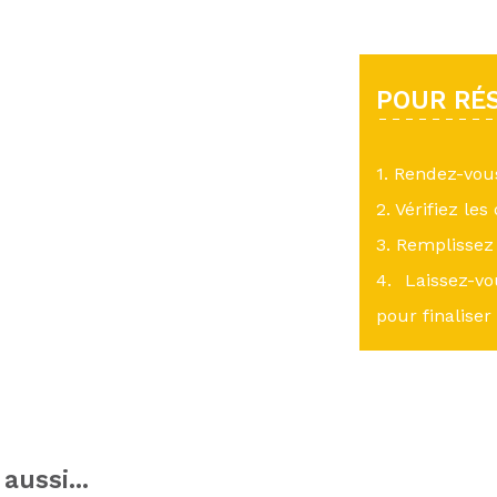
POUR RÉS
1. Rendez-vo
2. Vérifiez les
3. Remplissez 
4. Laissez-v
pour finaliser
aussi...