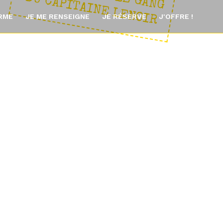
: L
E
D
R
ORME
JE ME RENSEIGNE
JE RÉSERVE
J'OFFRE !