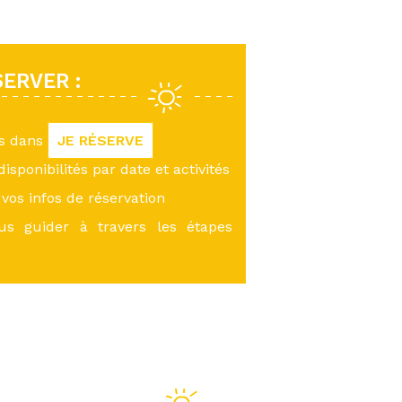
ERVER :
us dans
JE RÉSERVE
 disponibilités par date et activités
vos infos de réservation
ous guider à travers les étapes