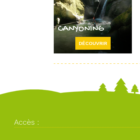
CANYONING
DÉCOUVRIR
Accès :