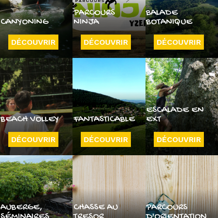
PARCOURS
BALADE
CANYONING
NINJA
BOTANIQUE
DÉCOUVRIR
DÉCOUVRIR
DÉCOUVRIR
ESCALADE EN
BEACH VOLLEY
FANTASTICABLE
EXT
DÉCOUVRIR
DÉCOUVRIR
DÉCOUVRIR
AUBERGE,
CHASSE AU
PARCOURS
SÉMINAIRES
TRESOR
D'ORIENTATION