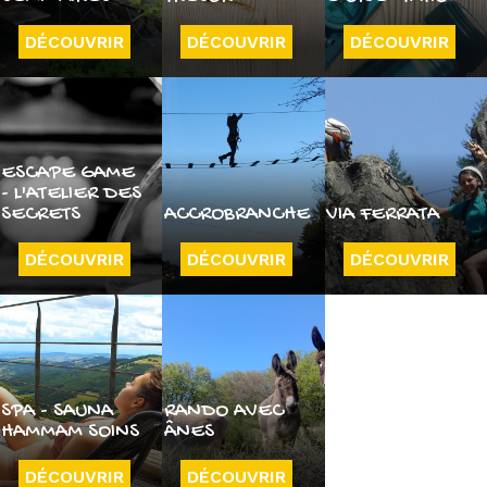
DÉCOUVRIR
DÉCOUVRIR
DÉCOUVRIR
ESCAPE GAME
- L'ATELIER DES
SECRETS
ACCROBRANCHE
VIA FERRATA
DÉCOUVRIR
DÉCOUVRIR
DÉCOUVRIR
SPA - SAUNA
RANDO AVEC
HAMMAM SOINS
ÂNES
DÉCOUVRIR
DÉCOUVRIR