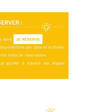
ERVER :
us dans
JE RÉSERVE
 disponibilités par date et activités
vos infos de réservation
ous guider à travers les étapes