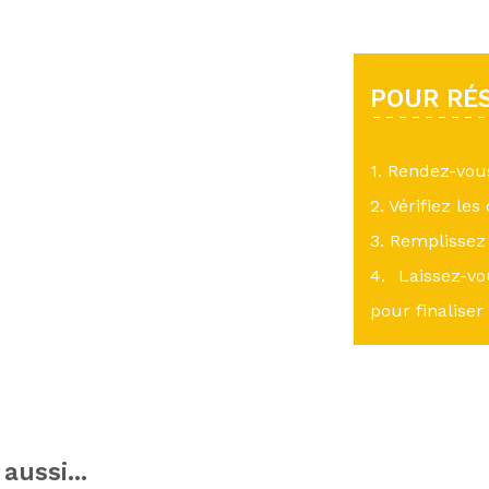
POUR RÉS
1. Rendez-vo
2. Vérifiez les
3. Remplissez 
4. Laissez-v
pour finaliser
aussi...