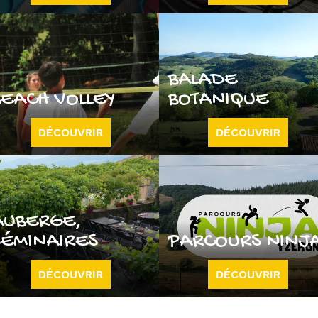
BALADE
BEACH VOLLEY
BOTANIQUE
DÉCOUVRIR
DÉCOUVRIR
AUBERGE,
SÉMINAIRES
PARCOURS NINJ
DÉCOUVRIR
DÉCOUVRIR