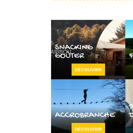
SNACKING
GOÛTER
DÉCOUVRIR
ACCROBRANCHE
DÉCOUVRIR