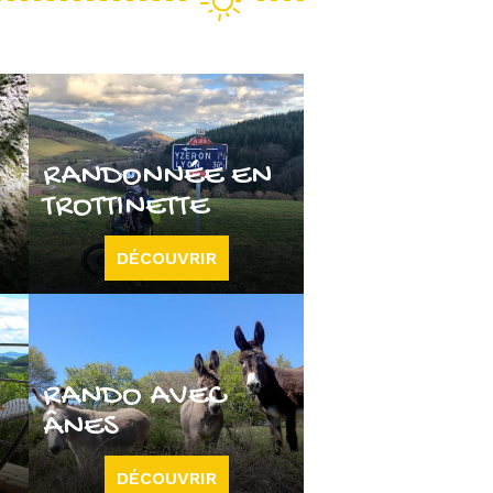
RANDONNÉE EN
TROTTINETTE
DÉCOUVRIR
RANDO AVEC
ÂNES
DÉCOUVRIR