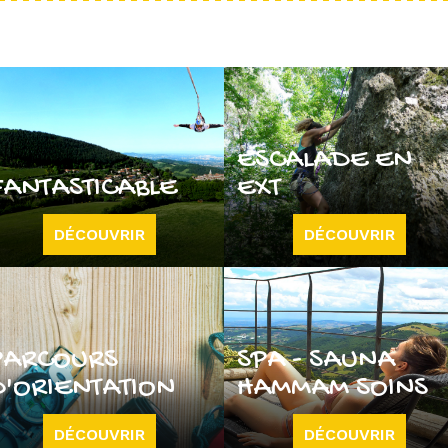
ESCALADE EN
FANTASTICABLE
EXT
DÉCOUVRIR
DÉCOUVRIR
PARCOURS
SPA - SAUNA
D'ORIENTATION
HAMMAM SOINS
DÉCOUVRIR
DÉCOUVRIR