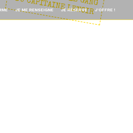
: L
E
D
R
ORME
JE ME RENSEIGNE
JE RÉSERVE
J'OFFRE !