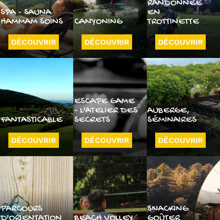
RANDONNÉE
SPA - SAUNA
EN
HAMMAM SOINS
CANYONING
TROTTINETTE
DÉCOUVRIR
DÉCOUVRIR
DÉCOUVRIR
ESCAPE GAME
- L'ATELIER DES
AUBERGE,
FANTASTICABLE
SECRETS
SÉMINAIRES
DÉCOUVRIR
DÉCOUVRIR
DÉCOUVRIR
PARCOURS
SNACKING
D'ORIENTATION
BEACH VOLLEY
GOÛTER