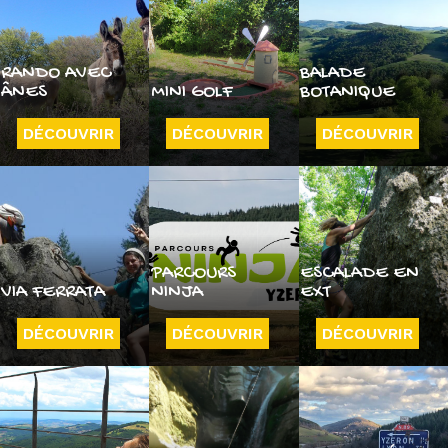
RANDO AVEC
BALADE
ÂNES
MINI GOLF
BOTANIQUE
DÉCOUVRIR
DÉCOUVRIR
DÉCOUVRIR
PARCOURS
ESCALADE EN
VIA FERRATA
NINJA
EXT
DÉCOUVRIR
DÉCOUVRIR
DÉCOUVRIR