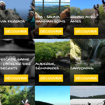
SPA - SAUNA
RANDO AVEC
VIA FERRATA
HAMMAM SOINS
ÂNES
DÉCOUVRIR
DÉCOUVRIR
DÉCOUVRIR
ESCAPE GAME
- L'ATELIER DES
AUBERGE,
SECRETS
SÉMINAIRES
CANYONING
DÉCOUVRIR
DÉCOUVRIR
DÉCOUVRIR