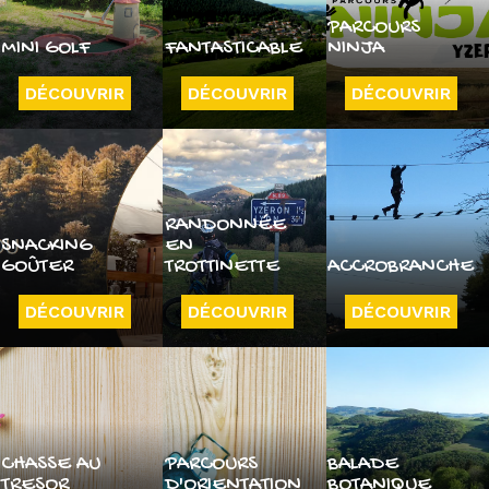
PARCOURS
MINI GOLF
FANTASTICABLE
NINJA
DÉCOUVRIR
DÉCOUVRIR
DÉCOUVRIR
RANDONNÉE
SNACKING
EN
GOÛTER
TROTTINETTE
ACCROBRANCHE
DÉCOUVRIR
DÉCOUVRIR
DÉCOUVRIR
CHASSE AU
PARCOURS
BALADE
TRESOR
D'ORIENTATION
BOTANIQUE